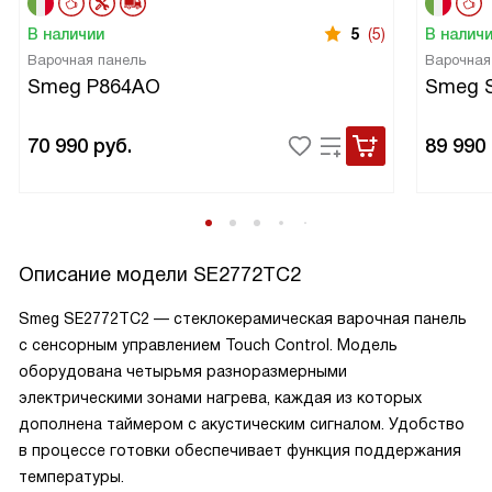
В наличии
5
(5)
В налич
Варочная панель
Варочная
Smeg P864AO
Smeg 
70 990
руб.
89 990
Описание модели
SE2772TC2
Smeg SE2772TC2 — стеклокерамическая варочная панель
с сенсорным управлением Touch Control. Модель
оборудована четырьмя разноразмерными
электрическими зонами нагрева, каждая из которых
дополнена таймером с акустическим сигналом. Удобство
в процессе готовки обеспечивает функция поддержания
температуры.