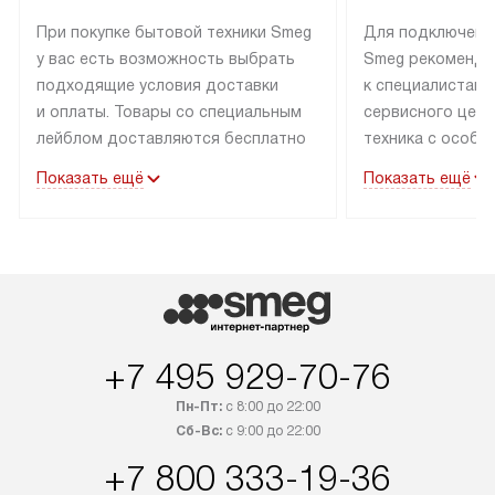
При покупке бытовой техники Smeg
Для подключени
у вас есть возможность выбрать
Smeg рекоменду
подходящие условия доставки
к специалистам 
и оплаты. Товары со специальным
сервисного цент
лейблом доставляются бесплатно
техника с особы
по Москве в пределах МКАД
подключается б
Показать ещё
Показать ещё
до подъезда. Доставка за пределы
коммуникациям. 
МКАД оплачивается
за пределы МКА
дополнительно. Товар, имеющий
взиматься допол
маркировку «в наличии», может
Готовые коммун
быть отправлен покупателю
предполагают н
в течение трех дней. Доставка
установленной р
в Санкт-Петербург и другие
подключения к 
+7 495 929-70-76
регионы осуществляется через
и канализации в
транспортные компании. После
от типа техники
Пн-Пт:
с 8:00 до 22:00
100% предоплаты мы бесплатно
дополнительных 
Сб-Вс:
с 9:00 до 22:00
доставляем заказ до офиса
определяется в 
+7 800 333-19-36
транспортной компании в Москве.
с прайс-листом 