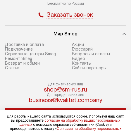
Бесплатно по России
Пожалуйста, уточняйте условия
доступным на са
доставки у менеджера при
«Подключение».
Заказать звонок
оформлении заказа.
Стандартный мо
В день, согласованный с вами,
в себя снятие уп
Мир Smeg
служба доставки привезет
и транспортиров
упакованный товар до подъезда.
при необходимо
Доставка и оплата
Акции
Подключение
Глоссарий
Если вам необходимо доставить
отдельных часте
Сервисные центры Smeg
Вопросы и ответы
покупку до двери вашей квартиры
устанавливается
Ремонт Smeg
Видео
Возврат и обмен
Контакты
или места установки, пожалуйста,
подготовленное
Статьи
Сайты-партнеры
предварительно согласуйте это
по уровню и под
с менеджером. За эту услугу будет
существующим к
Для физических лиц
взиматься дополнительная плата.
После этого пр
shop@sm-rus.ru
Обратите внимание на размеры
запуск и краткая
Для юридических лиц
business@kvalitet.company
товара: например, если габариты
по использовани
холодильника не позволяют
монтаж не включ
НАПИСАТЬ РУКОВОДСТВУ
пронести его через дверной проем,
коммуникаций, 
Для работы нашего сайта используются cookie. Используя наш сайт,
вы предоставляете
согласие на обработку ваших персональных
сотрудники транспортной службы
материалы, уста
данных
с помощью сервисов веб-аналитики (Cookie) и
не имеют права производить
и перевешивание
Политика конфиденциальности
присоединяетесь к тексту «
Согласия на обработку персональных