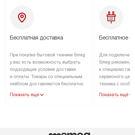
Бесплатная доставка
Бесплатное п
При покупке бытовой техники Smeg
Для подключени
у вас есть возможность выбрать
Smeg рекоменду
подходящие условия доставки
к специалистам 
и оплаты. Товары со специальным
сервисного цент
лейблом доставляются бесплатно
техника с особы
по Москве в пределах МКАД
подключается б
Показать ещё
Показать ещё
до подъезда. Доставка за пределы
коммуникациям. 
МКАД оплачивается
за пределы МКА
дополнительно. Товар, имеющий
взиматься допол
маркировку «в наличии», может
Готовые коммун
быть отправлен покупателю
предполагают н
в течение трех дней. Доставка
установленной р