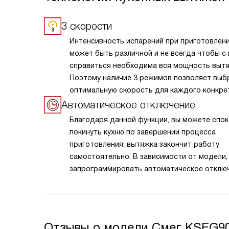
3 скорости
Интенсивность испарений при приготовлен
может быть различной и не всегда чтобы с
справиться необходима вся мощность вытя
Поэтому наличие 3 режимов позволяет выб
оптимальную скорость для каждого конкре
случая.
Автоматическое отключение
Благодаря данной функции, вы можете спо
покинуть кухню по завершении процесса
приготовления: вытяжка закончит работу
самостоятельно. В зависимости от модели
запрограммировать автоматическое отклю
и мотора, и подсветки на период от 10 мин
до получаса. В большинстве моделей при а
данной функции включается световая индик
Отзывы о модели Смег KSEG9