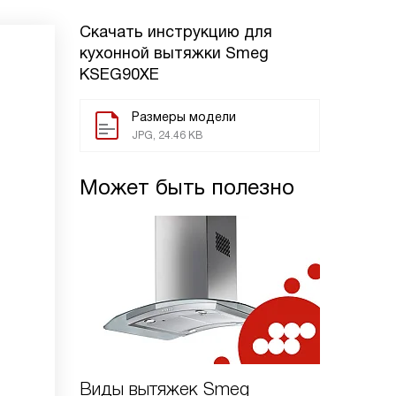
Скачать инструкцию для
кухонной вытяжки
Smeg
KSEG90XE
Размеры модели
JPG, 24.46 KB
Может быть полезно
Виды вытяжек Smeg
Для че