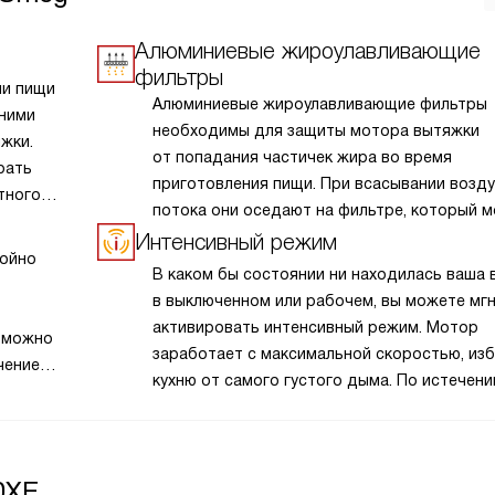
Алюминиевые жироулавливающие
фильтры
ии пищи
Алюминиевые жироулавливающие фильтры
 ними
необходимы для защиты мотора вытяжки
жки.
от попадания частичек жира во время
рать
приготовления пищи. При всасывании возд
тного
потока они оседают на фильтре, который 
легко снять и очистить.
Интенсивный режим
койно
В каком бы состоянии ни находилась ваша 
в выключенном или рабочем, вы можете мг
активировать интенсивный режим. Мотор
, можно
заработает с максимальной скоростью, из
чение
кухню от самого густого дыма. По истечени
ут
заданного времени прибор вернется
ктивации
к первоначальному положению.
ация.
0XE