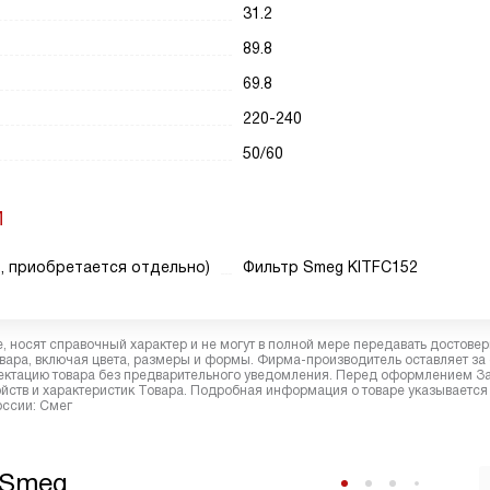
31.2
89.8
69.8
220-240
50/60
И
, приобретается отдельно)
Фильтр Smeg KITFC152
 носят справочный характер и не могут в полной мере передавать достове
вара, включая цвета, размеры и формы. Фирма-производитель оставляет за
лектацию товара без предварительного уведомления. Перед оформлением З
йств и характеристик Товара. Подробная информация о товаре указывается
оссии: Смег
 Smeg