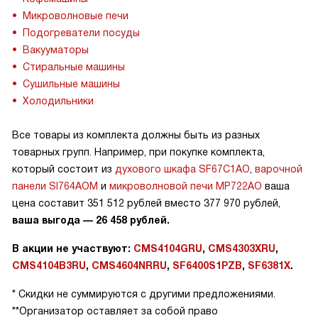
Микроволновые печи
Подогреватели посуды
Вакууматоры
Стиральные машины
Сушильные машины
Холодильники
Все товары из комплекта должны быть из разных
товарных групп. Например, при покупке комплекта,
который состоит из
духового шкафа SF67C1AO
,
варочной
панели
SI764AOM
и
микроволновой печи MP722AO
ваша
цена составит 351 512 рублей вместо 377 970 рублей,
ваша выгода — 26 458 рублей.
В акции не участвуют:
CMS4104GRU
,
CMS4303XRU
,
CMS4104B3RU
,
CMS4604NRRU
,
SF6400S1PZB
,
SF6381X
.
* Скидки не суммируются с другими предложениями.
**Организатор оставляет за собой право