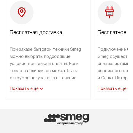
Бесплатная доставка
Бесплатное п
При заказе бытовой техники Smeg
Подключение бы
можно выбрать подходящие
Smeg осуществл
условия доставки и оплаты. Если
специалистами 
товар в наличии, он может быть
сервисного цент
отгружен покупателю в течение
и Санкт-Петербу
трех дней. Техника со специальным
со специальным
Показать ещё
Показать ещё
лейблом доставляется бесплатно
подключается бе
по Москве.
В стандартную у
Выезд за МКАД оплачивается
не входят: выез
дополнительно. Возможна
и КАД, расходны
доставка товаров по России.
доработка или 
коммуникаций дл