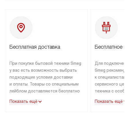
Бесплатная доставка
Бесплатное п
При покупке бытовой техники Smeg
Для подключени
у вас есть возможность выбрать
Smeg рекоменду
подходящие условия доставки
к специалистам 
и оплаты. Товары со специальным
сервисного цент
лейблом доставляются бесплатно
техника с особы
по Москве в пределах МКАД
подключается б
Показать ещё
Показать ещё
до подъезда. Доставка за пределы
коммуникациям. 
МКАД оплачивается
за пределы МКА
дополнительно. Товар, имеющий
взиматься допол
маркировку «в наличии», может
Готовые коммун