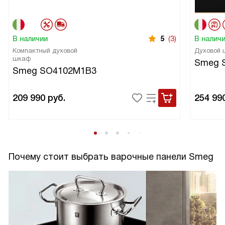
В наличии
5
(3)
В налич
Компактный духовой
Духовой
шкаф
Smeg 
Smeg SO4102M1B3
209 990
руб.
254 99
Почему стоит выбрать варочные панели Smeg