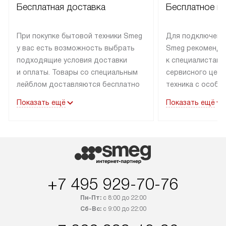
Бесплатная доставка
Бесплатное п
При покупке бытовой техники Smeg
Для подключени
у вас есть возможность выбрать
Smeg рекоменду
подходящие условия доставки
к специалистам 
и оплаты. Товары со специальным
сервисного цент
лейблом доставляются бесплатно
техника с особы
по Москве в пределах МКАД
подключается б
Показать ещё
Показать ещё
до подъезда. Доставка за пределы
коммуникациям. 
МКАД оплачивается
за пределы МКА
дополнительно. Товар, имеющий
взиматься допол
маркировку «в наличии», может
Готовые коммун
быть отправлен покупателю
предполагают н
в течение трех дней. Доставка
установленной р
+7 495 929-70-76
в Санкт-Петербург и другие
подключения к 
регионы осуществляется через
и канализации в
Пн-Пт:
с 8:00 до 22:00
транспортные компании. После
от типа техники
Сб-Вс:
с 9:00 до 22:00
100% предоплаты мы бесплатно
дополнительных 