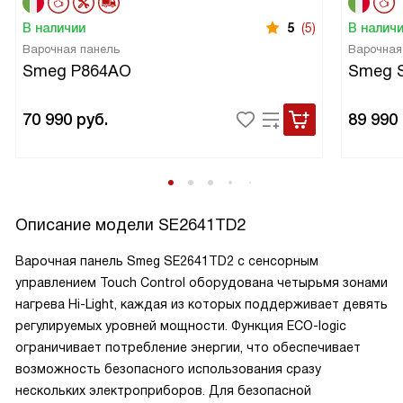
В наличии
5
(5)
В налич
Варочная панель
Варочная
Smeg P864AO
Smeg 
70 990
руб.
89 990
Описание модели
SE2641TD2
Варочная панель Smeg SE2641TD2 с сенсорным
управлением Touch Control оборудована четырьмя зонами
нагрева Hi-Light, каждая из которых поддерживает девять
регулируемых уровней мощности. Функция ECO-logic
ограничивает потребление энергии, что обеспечивает
возможность безопасного использования сразу
нескольких электроприборов. Для безопасной