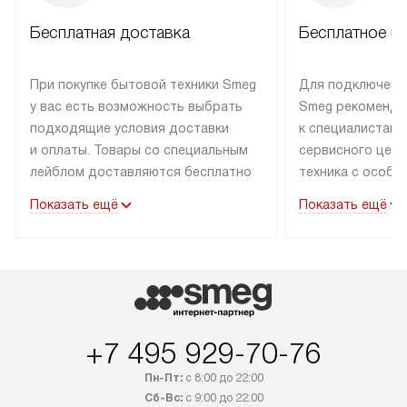
Бесплатная доставка
Бесплатное п
При покупке бытовой техники Smeg
Для подключени
у вас есть возможность выбрать
Smeg рекоменду
подходящие условия доставки
к специалистам 
и оплаты. Товары со специальным
сервисного цент
лейблом доставляются бесплатно
техника с особы
по Москве в пределах МКАД
подключается б
Показать ещё
Показать ещё
до подъезда. Доставка за пределы
коммуникациям. 
МКАД оплачивается
за пределы МКА
дополнительно. Товар, имеющий
взиматься допол
маркировку «в наличии», может
Готовые коммун
быть отправлен покупателю
предполагают н
в течение трех дней. Доставка
установленной р
+7 495 929-70-76
в Санкт-Петербург и другие
подключения к 
регионы осуществляется через
и канализации в
Пн-Пт:
с 8:00 до 22:00
транспортные компании. После
от типа техники
Сб-Вс:
с 9:00 до 22:00