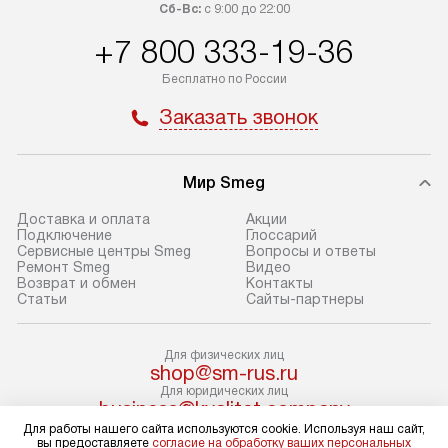
транспортные компании. После
от типа техники
Сб-Вс:
с 9:00 до 22:00
100% предоплаты мы бесплатно
дополнительных 
+7 800 333-19-36
доставляем заказ до офиса
определяется в 
транспортной компании в Москве.
с прайс-листом 
Бесплатно по России
Пожалуйста, уточняйте условия
доступным на са
Заказать звонок
доставки у менеджера при
«Подключение».
оформлении заказа.
Стандартный мо
Мир Smeg
В день, согласованный с вами,
в себя снятие уп
служба доставки привезет
и транспортиров
Доставка и оплата
Акции
упакованный товар до подъезда.
при необходимо
Подключение
Глоссарий
Сервисные центры Smeg
Вопросы и ответы
Если вам необходимо доставить
отдельных часте
Ремонт Smeg
Видео
покупку до двери вашей квартиры
устанавливается
Возврат и обмен
Контакты
Статьи
Сайты-партнеры
или места установки, пожалуйста,
подготовленное
предварительно согласуйте это
по уровню и под
с менеджером. За эту услугу будет
существующим к
Для физических лиц
shop@sm-rus.ru
взиматься дополнительная плата.
После этого пр
Для юридических лиц
Обратите внимание на размеры
запуск и краткая
business@kvalitet.company
товара: например, если габариты
по использовани
Для работы нашего сайта используются cookie. Используя наш сайт,
вы предоставляете
согласие на обработку ваших персональных