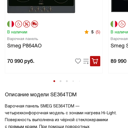
В наличии
5
(5)
В налич
Варочная панель
Варочная
Smeg P864AO
Smeg 
70 990
руб.
89 990
Описание модели
SE364TDM
Варочная панель SMEG SE364TDM —
четырехконфорочная модель с зонами нагрева Hi-Light.
Поверхность выполнена из чёрной стеклокерамики
с прямым краем. При помощи поворотных