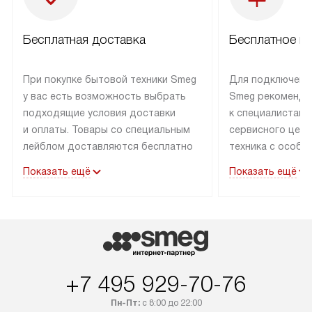
Бесплатная доставка
Бесплатное п
При покупке бытовой техники Smeg
Для подключени
у вас есть возможность выбрать
Smeg рекоменду
подходящие условия доставки
к специалистам 
и оплаты. Товары со специальным
сервисного цент
лейблом доставляются бесплатно
техника с особы
по Москве в пределах МКАД
подключается б
Показать ещё
Показать ещё
до подъезда. Доставка за пределы
коммуникациям. 
МКАД оплачивается
за пределы МКА
дополнительно. Товар, имеющий
взиматься допол
маркировку «в наличии», может
Готовые коммун
быть отправлен покупателю
предполагают н
в течение трех дней. Доставка
установленной р
+7 495 929-70-76
в Санкт-Петербург и другие
подключения к 
регионы осуществляется через
и канализации в
Пн-Пт:
с 8:00 до 22:00