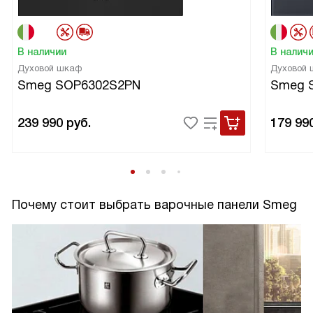
В наличии
В налич
Духовой шкаф
Духовой
Smeg SOP6302S2PN
Smeg 
239 990
руб.
179 99
Почему стоит выбрать варочные панели Smeg