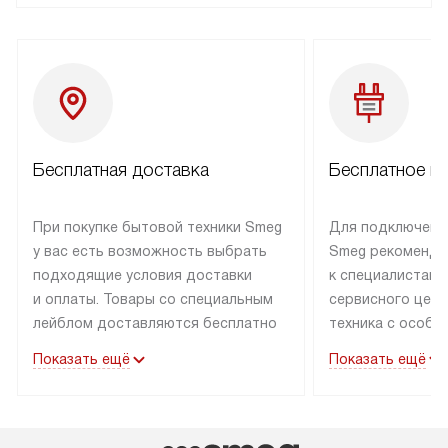
Бесплатная доставка
Бесплатное п
При покупке бытовой техники Smeg
Для подключени
у вас есть возможность выбрать
Smeg рекоменду
подходящие условия доставки
к специалистам 
и оплаты. Товары со специальным
сервисного цент
лейблом доставляются бесплатно
техника с особы
по Москве в пределах МКАД
подключается б
Показать ещё
Показать ещё
до подъезда. Доставка за пределы
коммуникациям. 
МКАД оплачивается
за пределы МКА
дополнительно. Товар, имеющий
взиматься допол
маркировку «в наличии», может
Готовые коммун