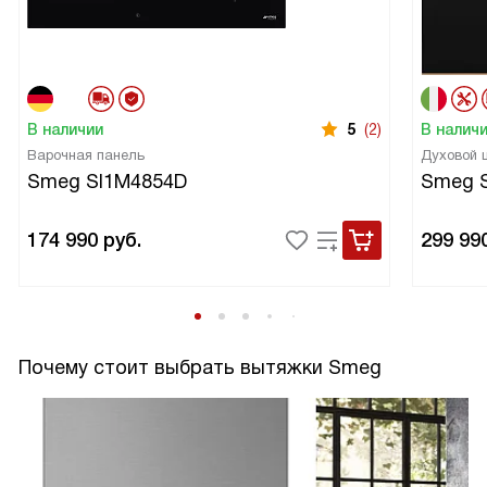
В наличии
5
(2)
В налич
Варочная панель
Духовой
Smeg SI1M4854D
Smeg 
174 990
руб.
299 99
Почему стоит выбрать вытяжки Smeg