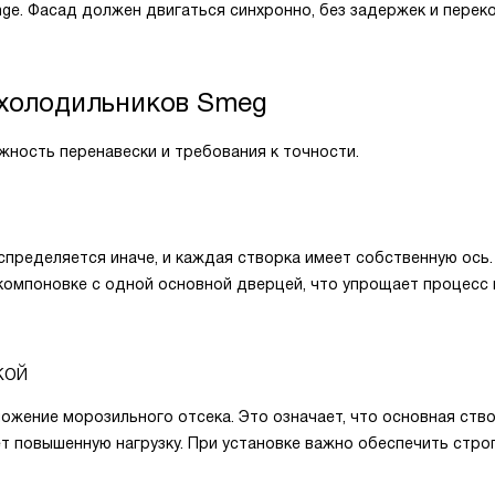
nge. Фасад должен двигаться синхронно, без задержек и переко
 холодильников Smeg
жность перенавески и требования к точности.
спределяется иначе, и каждая створка имеет собственную ось.
 компоновке с одной основной дверцей, что упрощает процесс 
кой
жение морозильного отсека. Это означает, что основная ств
ет повышенную нагрузку. При установке важно обеспечить стро