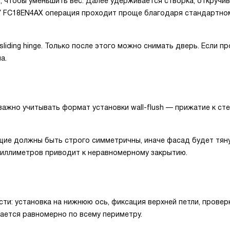
, чтобы уменьшить вес. Далее удерживается створка, откручи
. У FC18EN4AX операция проходит проще благодаря стандартно
iding hinge. Только после этого можно снимать дверь. Если п
а.
ажно учитывать формат установки wall-flush — прижатие к ст
щие должны быть строго симметричны, иначе фасад будет тян
 миллиметров приводит к неравномерному закрытию.
и: установка на нижнюю ось, фиксация верхней петли, проверк
ается равномерно по всему периметру.