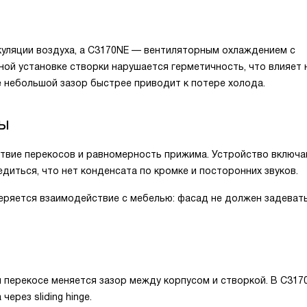
куляции воздуха, а C3170NE — вентиляторным охлаждением с
ой установке створки нарушается герметичность, что влияет 
е небольшой зазор быстрее приводит к потере холода.
ты
ствие перекосов и равномерность прижима. Устройство включа
диться, что нет конденсата по кромке и посторонних звуков.
ряется взаимодействие с мебелью: фасад не должен задевать
и перекосе меняется зазор между корпусом и створкой. В C317
рез sliding hinge.