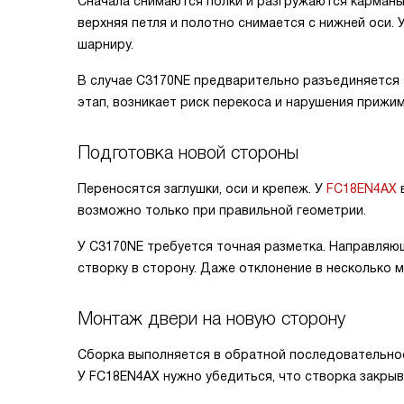
Сначала снимаются полки и разгружаются карманы
верхняя петля и полотно снимается с нижней оси
шарниру.
В случае C3170NE предварительно разъединяется sl
этап, возникает риск перекоса и нарушения прижим
Подготовка новой стороны
Переносятся заглушки, оси и крепеж. У
FC18EN4AX
в
возможно только при правильной геометрии.
У C3170NE требуется точная разметка. Направляю
створку в сторону. Даже отклонение в несколько
Монтаж двери на новую сторону
Сборка выполняется в обратной последовательност
У FC18EN4AX нужно убедиться, что створка закрыв