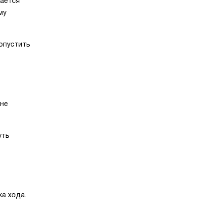
вается
му
ропустить
ене
уть
а хода.