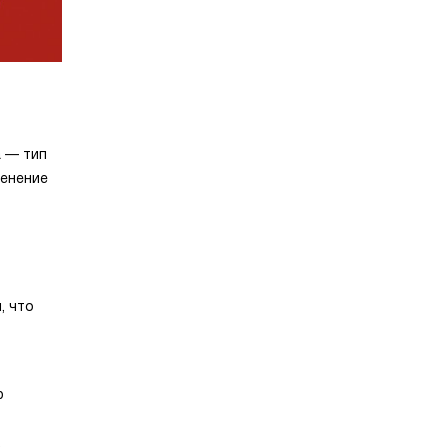
а — тип
менение
, что
ю
.