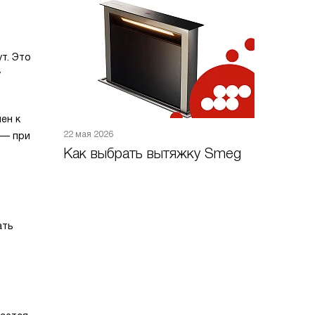
т. Это
у
ен к
22 мая 2026
 — при
Как выбрать вытяжку Smeg
ать