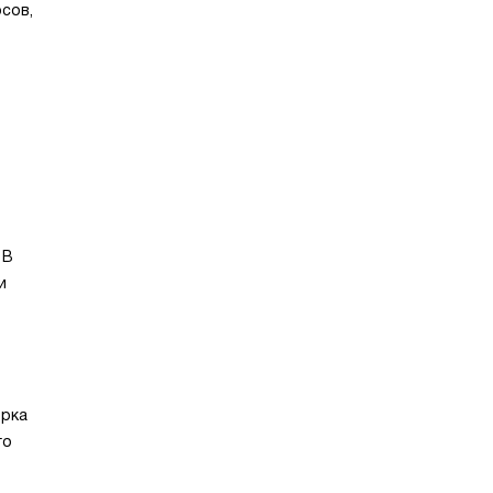
сов,
 В
и
орка
го