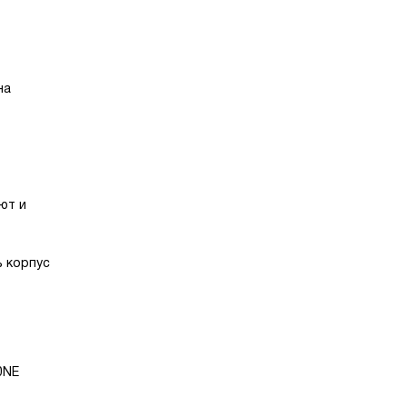
на
ют и
 корпус
0NE