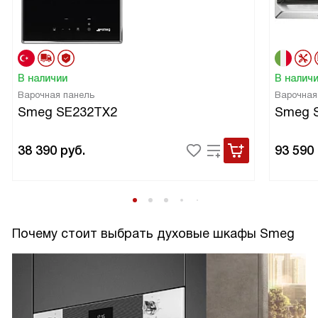
В наличии
В налич
Варочная панель
Варочная
Smeg SE232TX2
Smeg 
38 390
руб.
93 590
Почему стоит выбрать духовые шкафы Smeg