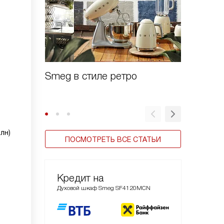
Smeg в стиле ретро
Духовы
Linea
лн)
ПОСМОТРЕТЬ ВСЕ СТАТЬИ
Кредит на
Духовой шкаф Smeg SF4120MCN