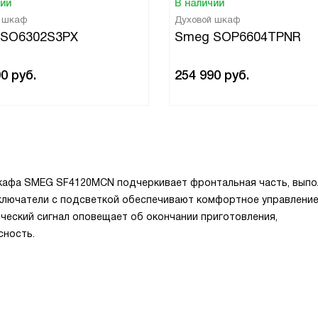
чии
В наличии
й шкаф
Духовой шкаф
 SO6302S3PX
Smeg SOP6604TPNR
90
руб.
254 990
руб.
кафа SMEG SF4120MCN подчеркивает фронтальная часть, выпо
еключатели с подсветкой обеспечивают комфортное управлени
ческий сигнал оповещает об окончании приготовления,
сность.