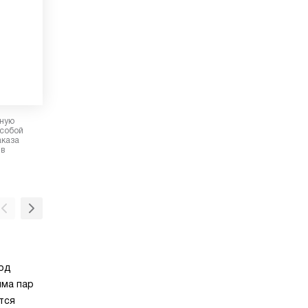
рную
 собой
аказа
 в
Холодная дверца
ход
Благодаря многослойному остеклению тем
има пар
фронта поддерживается на уровне 50°С, ч
тся
защищает от возникновения ожогов при сл