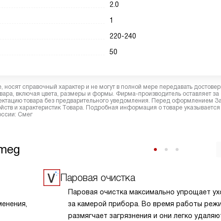
2.0
1
220-240
50
 носят справочный характер и не могут в полной мере передавать достове
вара, включая цвета, размеры и формы. Фирма-производитель оставляет за
лектацию товара без предварительного уведомления. Перед оформлением З
йств и характеристик Товара. Подробная информация о товаре указывается
оссии: Смег
Smeg
Паровая очистка
Паровая очистка максимально упрощает у
менения,
за камерой прибора. Во время работы реж
размягчает загрязнения и они легко удаляю