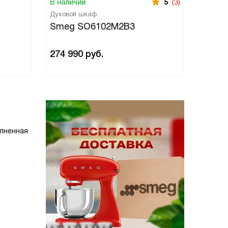
В наличии
5
(3)
В нали
Духовой шкаф
Духово
Smeg SO6102M2B3
Smeg
274 990
руб.
274 9
лненная
е