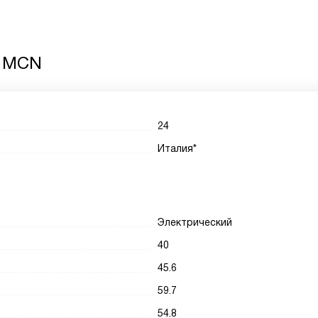
0 MCN
24
Италия*
Электрический
40
45.6
59.7
54.8