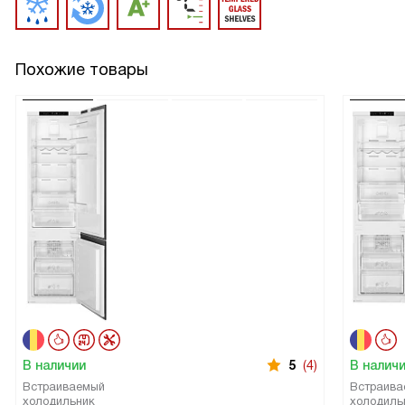
Похожие товары
В наличии
5
(4)
В налич
Встраиваемый
Встраива
холодильник
холодиль