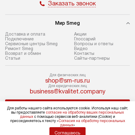
Заказать звонок
Стандартный мо
В день, согласованный с вами,
в себя снятие уп
служба доставки привезет
и транспортиров
Мир Smeg
упакованный товар до подъезда.
при необходимо
Если вам необходимо доставить
отдельных часте
Доставка и оплата
Акции
Подключение
Глоссарий
покупку до двери вашей квартиры
устанавливается
Сервисные центры Smeg
Вопросы и ответы
или места установки, пожалуйста,
подготовленное
Ремонт Smeg
Видео
Возврат и обмен
Контакты
предварительно согласуйте это
по уровню и под
Статьи
Сайты-партнеры
с менеджером. За эту услугу будет
существующим к
взиматься дополнительная плата.
После этого пр
Для физических лиц
Обратите внимание на размеры
запуск и краткая
shop@sm-rus.ru
товара: например, если габариты
по использовани
Для юридических лиц
business@kvalitet.company
холодильника не позволяют
монтаж не включ
пронести его через дверной проем,
коммуникаций, 
НАПИСАТЬ РУКОВОДСТВУ
сотрудники транспортной службы
материалы, уста
Для работы нашего сайта используются cookie. Используя наш сайт,
вы предоставляете
согласие на обработку ваших персональных
не имеют права производить
и перевешивание
данных
с помощью сервисов веб-аналитики (Cookie) и
демонтаж дверцы, ручек или других
Профессиональ
Политика конфиденциальности
присоединяетесь к тексту «
Согласия на обработку персональных
данных
»
Условия продажи
выступающих элементов, так как
и регулярное об
Карта сайта
Соглашаюсь
это может повлечь отказ в ремонте
помогают избеж