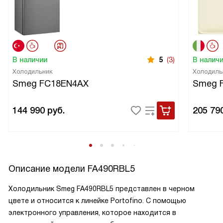
В наличии
5
(3)
В налич
Холодильник
Холодиль
Smeg FC18EN4AX
Smeg 
144 990
руб.
205 79
Описание модели
FA490RBL5
Холодильник Smeg FA490RBL5 представлен в черном
цвете и относится к линейке Portofino. С помощью
электронного управления, которое находится в