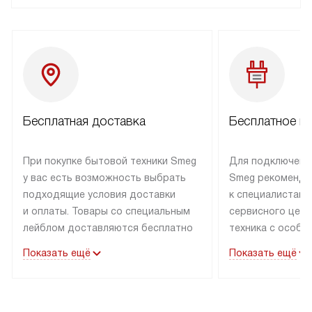
Бесплатная доставка
Бесплатное п
При покупке бытовой техники Smeg
Для подключени
у вас есть возможность выбрать
Smeg рекоменду
подходящие условия доставки
к специалистам 
и оплаты. Товары со специальным
сервисного цент
лейблом доставляются бесплатно
техника с особы
по Москве в пределах МКАД
подключается б
Показать ещё
Показать ещё
до подъезда. Доставка за пределы
коммуникациям. 
МКАД оплачивается
за пределы МКА
дополнительно. Товар, имеющий
взиматься допол
маркировку «в наличии», может
Готовые коммун