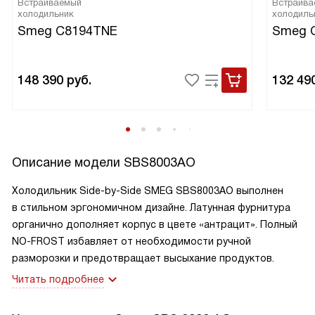
Встраиваемый
Встраива
холодильник
холодиль
Smeg C8194TNE
Smeg 
148 390
руб.
132 49
Описание модели
SBS8003AO
Холодильник
Side-by-Side
SMEG SBS8003AO выполнен
в стильном эргономичном дизайне. Латунная фурнитура
органично дополняет корпус в цвете «антрацит». Полный
NO-FROST
избавляет от необходимости ручной
разморозки и предотвращает высыхание продуктов.
Читать подробнее