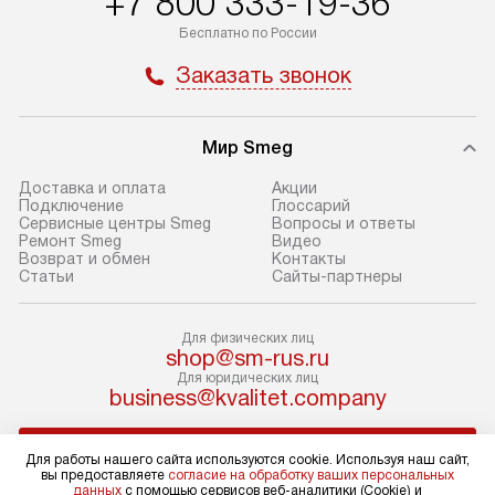
+7 800 333-19-36
доставки у менеджера при
«Подключение».
Бесплатно по России
оформлении заказа.
Стандартный мо
Заказать звонок
В день, согласованный с вами,
в себя снятие уп
служба доставки привезет
и транспортиров
упакованный товар до подъезда.
при необходимо
Мир Smeg
Если вам необходимо доставить
отдельных часте
Доставка и оплата
Акции
покупку до двери вашей квартиры
устанавливается
Подключение
Глоссарий
Сервисные центры Smeg
Вопросы и ответы
или места установки, пожалуйста,
подготовленное
Ремонт Smeg
Видео
предварительно согласуйте это
по уровню и под
Возврат и обмен
Контакты
Статьи
Сайты-партнеры
с менеджером. За эту услугу будет
существующим к
взиматься дополнительная плата.
После этого пр
Обратите внимание на размеры
запуск и краткая
Для физических лиц
shop@sm-rus.ru
товара: например, если габариты
по использовани
Для юридических лиц
холодильника не позволяют
монтаж не включ
business@kvalitet.company
пронести его через дверной проем,
коммуникаций, 
сотрудники транспортной службы
материалы, уста
НАПИСАТЬ РУКОВОДСТВУ
Для работы нашего сайта используются cookie. Используя наш сайт,
не имеют права производить
и перевешивание
вы предоставляете
согласие на обработку ваших персональных
демонтаж дверцы, ручек или других
Профессиональ
данных
с помощью сервисов веб-аналитики (Cookie) и