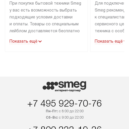
При покупке бытовой техники Smeg
Для подключени
у вас есть возможность выбрать
Smeg рекоменду
подходящие условия доставки
к специалистам 
и оплаты. Товары со специальным
сервисного цент
лейблом доставляются бесплатно
техника с особы
по Москве в пределах МКАД
подключается б
Показать ещё
Показать ещё
до подъезда. Доставка за пределы
коммуникациям. 
МКАД оплачивается
за пределы МКА
дополнительно. Товар, имеющий
взиматься допол
маркировку «в наличии», может
Готовые коммун
быть отправлен покупателю
предполагают н
в течение трех дней. Доставка
установленной р
в Санкт-Петербург и другие
подключения к 
регионы осуществляется через
и канализации в
транспортные компании. После
от типа техники
+7 495 929-70-76
100% предоплаты мы бесплатно
дополнительных 
Пн-Пт:
с 8:00 до 22:00
доставляем заказ до офиса
определяется в 
Сб-Вс:
с 9:00 до 22:00
транспортной компании в Москве.
с прайс-листом 
Пожалуйста, уточняйте условия
доступным на са