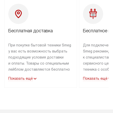
Бесплатная доставка
Бесплатное п
При покупке бытовой техники Smeg
Для подключени
у вас есть возможность выбрать
Smeg рекоменду
подходящие условия доставки
к специалистам 
и оплаты. Товары со специальным
сервисного цент
лейблом доставляются бесплатно
техника с особы
по Москве в пределах МКАД
подключается б
Показать ещё
Показать ещё
до подъезда. Доставка за пределы
коммуникациям. 
МКАД оплачивается
за пределы МКА
дополнительно. Товар, имеющий
взиматься допол
маркировку «в наличии», может
Готовые коммун
быть отправлен покупателю
предполагают н
в течение трех дней. Доставка
установленной р