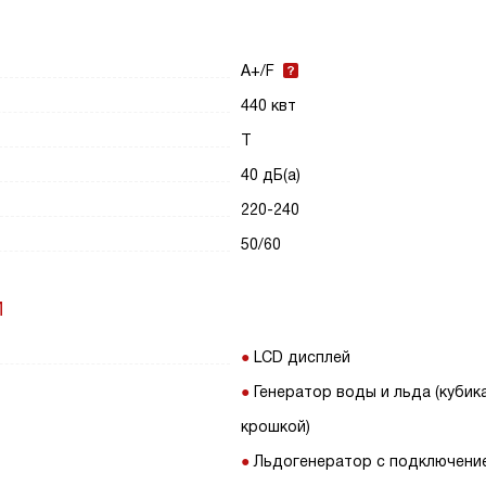
A+/F
440 квт
T
40 дБ(а)
220-240
50/60
И
LCD дисплей
Генератор воды и льда (кубик
крошкой)
Льдогенератор с подключени