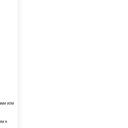
ами или
ем к