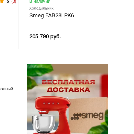
5
(3)
В наличии
В нали
Холодильник
Холоди
Smeg FAB28LPK6
Smeg
205 790
руб.
205 7
м
Полный