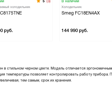
чии
5
(3)
В наличии
аемый холодильник
Холодильник
 C8175TNE
Smeg FC18EN4AX
90
руб.
144 990
руб.
 в стильном черном цвете. Модель отличается эргономичны
ция температуры позволяет контролировать работу прибора. 
еличивая, тем самым, срок их хранения.