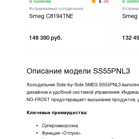
В наличии
5
(4)
В нали
Встраиваемый холодильник
Встраив
Smeg C8194TNE
Smeg
148 390
руб.
132 4
Описание модели
SS55PNL3
Холодильник
Side-by-Side
SMEG SS55PNL3 выполнен
дизайном и удобной системой управления. Индика
NO-FROST
предотвращает высыхание продуктов, ув
Ключевые преимущества:
Суперзаморозка.
Функция «Отпуск».