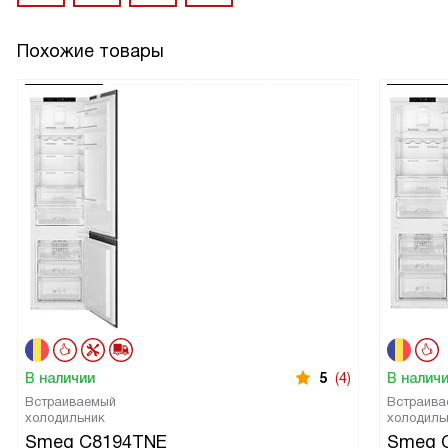
Похожие товары
В наличии
5
(4)
В налич
Встраиваемый
Встраива
холодильник
холодиль
Smeg C8194TNE
Smeg 