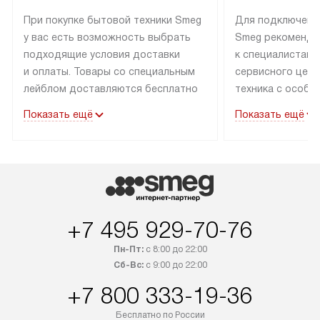
При покупке бытовой техники Smeg
Для подключени
у вас есть возможность выбрать
Smeg рекоменду
подходящие условия доставки
к специалистам 
и оплаты. Товары со специальным
сервисного цент
лейблом доставляются бесплатно
техника с особы
по Москве в пределах МКАД
подключается б
Показать ещё
Показать ещё
до подъезда. Доставка за пределы
коммуникациям. 
МКАД оплачивается
за пределы МКА
дополнительно. Товар, имеющий
взиматься допол
маркировку «в наличии», может
Готовые коммун
быть отправлен покупателю
предполагают н
в течение трех дней. Доставка
установленной р
+7 495 929-70-76
в Санкт-Петербург и другие
подключения к 
регионы осуществляется через
и канализации в
Пн-Пт:
с 8:00 до 22:00
транспортные компании. После
от типа техники
Сб-Вс:
с 9:00 до 22:00
100% предоплаты мы бесплатно
дополнительных 
+7 800 333-19-36
доставляем заказ до офиса
определяется в 
транспортной компании в Москве.
с прайс-листом 
Бесплатно по России