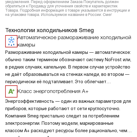
уведомления. Перед оформлением Заказа Покупатель должен
обратиться к Продавцу для уточнения свойств и характеристик
Товара. Подробная информация о товаре указывается в инструкции и
на упаковке товара. Используемое название в России: Смег
Технологии холодильников Smeg
Автоматическое размораживание холодильной
камеры
Размораживание холодильной камеры — автоматическое:
обычно таким термином обозначают систему NoFrost или,
в редких случаях, капельную. В первом случае устройство
не даёт образовываться на стенках наледи, во втором —
периодически её подтапливает. Это облегчает
эксплуатацию.
Класс энергопотребления А+
Энергоэффективность — один из важных параметров для
приборов, которые работают от сети круглосуточно.
Компания Smeg пристально следит за потреблением
электроэнергии. Поэтому модели, маркированные
классом A+ расходуют ресурсы более рационально, чем