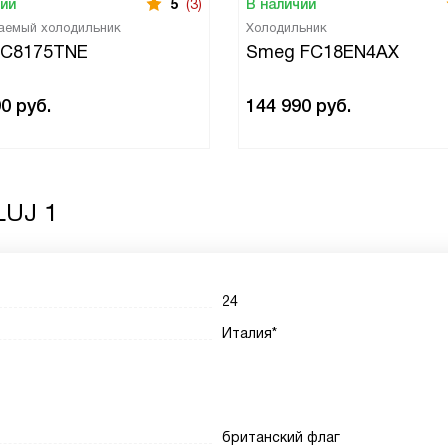
чии
5
(3)
В наличии
аемый холодильник
Холодильник
 C8175TNE
Smeg FC18EN4AX
90
руб.
144 990
руб.
LUJ 1
24
Италия*
британский флаг