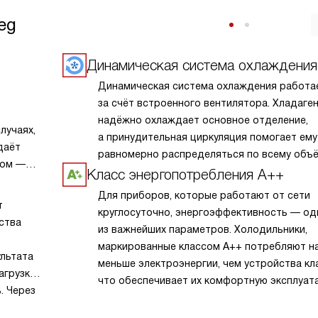
eg
Динамическая система охлаждения
Динамическая система охлаждения работа
за счёт встроенного вентилятора. Хладаге
надёжно охлаждает основное отделение,
лучаях,
а принудительная циркуляция помогает ему
даёт
равномерно распределяться по всему объ
ром —
камеры. Также постоянное движение возду
Класс энергопотребления А++
ает
не даёт запахам застояться.
Для приборов, которые работают от сети
т
круглосуточно, энергоэффективность — од
ства
из важнейших параметров. Холодильники,
маркированные классом A++ потребляют н
ультата
меньше электроэнергии, чем устройства кла
агрузки,
что обеспечивает их комфортную эксплуат
. Через
т