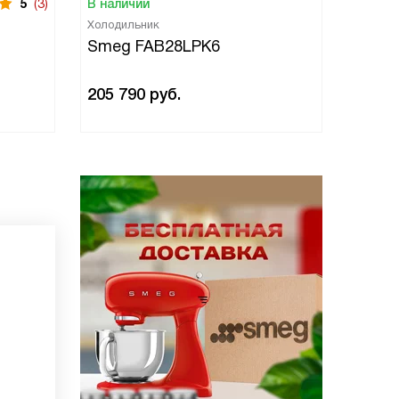
5
(3)
В наличии
В нали
Холодильник
Холоди
Smeg FAB28LPK6
Smeg
205 790
руб.
205 7