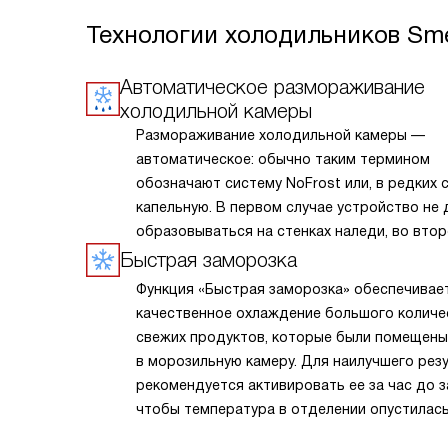
Технологии холодильников Sm
Автоматическое размораживание
холодильной камеры
Размораживание холодильной камеры —
автоматическое: обычно таким термином
обозначают систему NoFrost или, в редких с
капельную. В первом случае устройство не 
образовываться на стенках наледи, во вто
периодически её подтапливает. Это облегч
Быстрая заморозка
эксплуатацию.
Функция «Быстрая заморозка» обеспечивае
качественное охлаждение большого количе
свежих продуктов, которые были помещены
в морозильную камеру. Для наилучшего рез
рекомендуется активировать ее за час до з
чтобы температура в отделении опустилась
несколько часов работы прибор сам верне