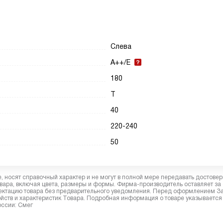
Слева
A++/E
180
T
40
220-240
50
 носят справочный характер и не могут в полной мере передавать достове
вара, включая цвета, размеры и формы. Фирма-производитель оставляет за
лектацию товара без предварительного уведомления. Перед оформлением З
йств и характеристик Товара. Подробная информация о товаре указывается
оссии: Смег