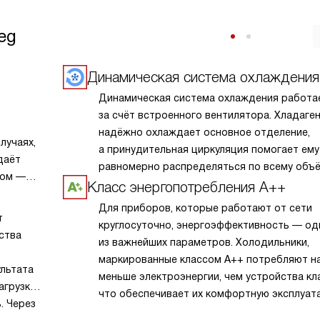
eg
Динамическая система охлаждения
Динамическая система охлаждения работа
за счёт встроенного вентилятора. Хладаге
надёжно охлаждает основное отделение,
лучаях,
а принудительная циркуляция помогает ему
даёт
равномерно распределяться по всему объ
ром —
камеры. Также постоянное движение возду
Класс энергопотребления А++
ает
не даёт запахам застояться.
Для приборов, которые работают от сети
т
круглосуточно, энергоэффективность — од
ства
из важнейших параметров. Холодильники,
маркированные классом A++ потребляют н
ультата
меньше электроэнергии, чем устройства кла
агрузки,
что обеспечивает их комфортную эксплуат
. Через