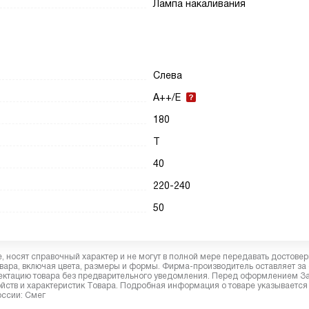
Лампа накаливания
Слева
A++/E
180
T
40
220-240
50
 носят справочный характер и не могут в полной мере передавать достове
вара, включая цвета, размеры и формы. Фирма-производитель оставляет за
лектацию товара без предварительного уведомления. Перед оформлением З
йств и характеристик Товара. Подробная информация о товаре указывается
оссии: Смег