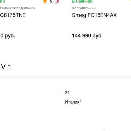
чии
5
(3)
В наличии
аемый холодильник
Холодильник
 C8175TNE
Smeg FC18EN4AX
90
руб.
144 990
руб.
LV 1
24
Италия*