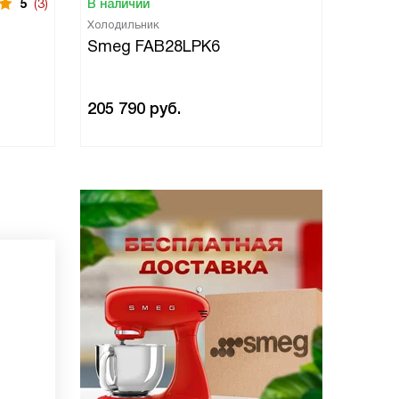
5
(3)
В наличии
В нали
Холодильник
Холоди
Smeg FAB28LPK6
Smeg
205 790
руб.
205 7