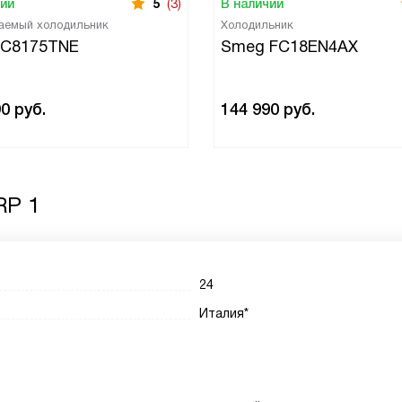
чии
5
(3)
В наличии
аемый холодильник
Холодильник
 C8175TNE
Smeg FC18EN4AX
90
руб.
144 990
руб.
RP 1
24
Италия*