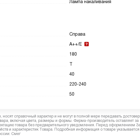
Лампа накаливания
Справа
A++/E
180
T
40
220-240
50
 носят справочный характер и не могут в полной мере передавать достове
вара, включая цвета, размеры и формы. Фирма-производитель оставляет за
лектацию товара без предварительного уведомления. Перед оформлением З
йств и характеристик Товара. Подробная информация о товаре указывается
оссии: Смег