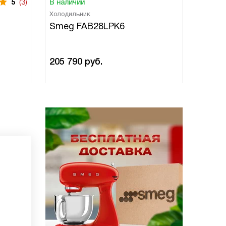
5
(3)
В наличии
В нали
Холодильник
Холоди
Smeg FAB28LPK6
Smeg
205 790
руб.
205 7