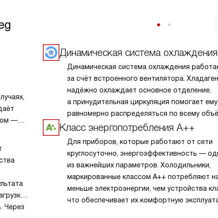
eg
Динамическая система охлаждения
Динамическая система охлаждения работа
за счёт встроенного вентилятора. Хладаге
надёжно охлаждает основное отделение,
лучаях,
а принудительная циркуляция помогает ему
даёт
равномерно распределяться по всему объ
ром —
камеры. Также постоянное движение возду
Класс энергопотребления А++
ает
не даёт запахам застояться.
Для приборов, которые работают от сети
т
круглосуточно, энергоэффективность — од
ства
из важнейших параметров. Холодильники,
маркированные классом A++ потребляют н
ультата
меньше электроэнергии, чем устройства кла
агрузки,
что обеспечивает их комфортную эксплуат
. Через