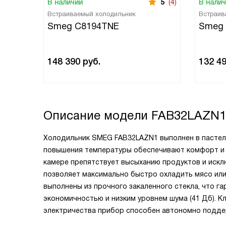
В наличии
5
(4)
В нали
Встраиваемый холодильник
Встраив
Smeg C8194TNE
Smeg
148 390
руб.
132 4
Описание модели
FAB32LAZN1
Холодильник SMEG FAB32LAZN1 выполнен в
пастел
повышения температуры обеспечивают комфорт и 
камере препятствует высыханию продуктов и иск
позволяет максимально быстро охладить мясо или 
выполнены из прочного закаленного стекла, что г
экономичностью и низким уровнем шума (41 Дб). К
электричества прибор способен автономно поддер