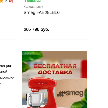
5
(3)
В наличии
В нали
Холодильник
Холоди
Smeg FAB28LBL6
Smeg
205 790
руб.
205 7
икация
ьной
аморозки
и