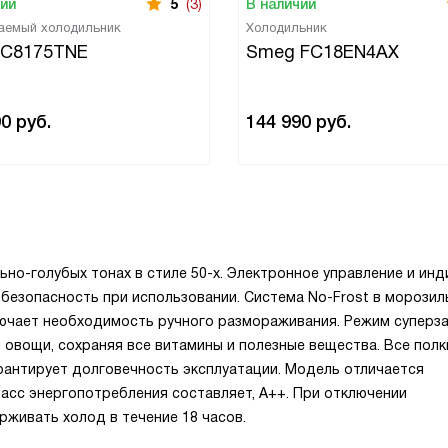
чии
5
(3)
В наличии
аемый холодильник
Холодильник
 C8175TNE
Smeg FC18EN4AX
90
руб.
144 990
руб.
ьно-голубых
тонах в стиле
50-х
. Электронное управление и инд
безопасность при использовании. Система
No-Frost
в морозил
лючает необходимость ручного размораживания. Режим суперз
овощи, сохраняя все витамины и полезные вещества. Все полк
арантирует долговечность эксплуатации. Модель отличается
ласс энергопотребления составляет, А++. При отключении
живать холод в течение 18 часов.