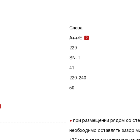
Слева
A++/E
229
SN-T
41
220-240
50
И
при размещении рядом со ст
необходимо оставлять зазор м