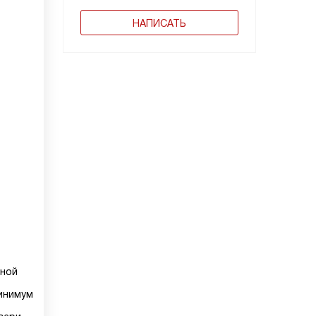
НАПИСАТЬ
еной
инимум