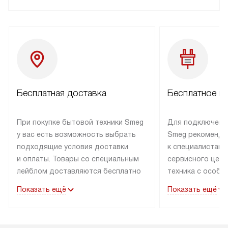
Бесплатная доставка
Бесплатное п
При покупке бытовой техники Smeg
Для подключени
у вас есть возможность выбрать
Smeg рекоменду
подходящие условия доставки
к специалистам 
и оплаты. Товары со специальным
сервисного цент
лейблом доставляются бесплатно
техника с особы
по Москве в пределах МКАД
подключается б
Показать ещё
Показать ещё
до подъезда. Доставка за пределы
коммуникациям. 
МКАД оплачивается
за пределы МКА
дополнительно. Товар, имеющий
взиматься допол