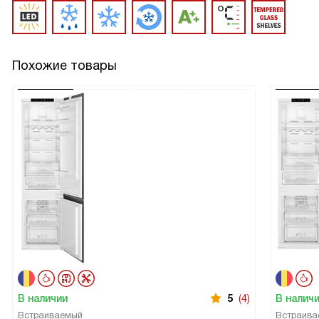
Похожие товары
В наличии
5
(4)
В налич
Встраиваемый
Встраива