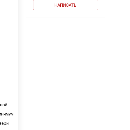
НАПИСАТЬ
еной
инимум
вери