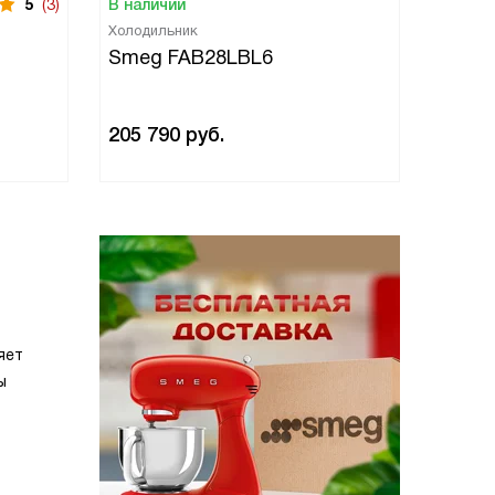
5
(3)
В наличии
В нали
Холодильник
Холоди
Smeg FAB28LBL6
Smeg
205 790
руб.
205 7
яет
ы