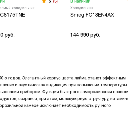
чии
5
(3)
В наличии
аемый холодильник
Холодильник
 C8175TNE
Smeg FC18EN4AX
90
руб.
144 990
руб.
50-х
годов. Элегантный корпус цвета лайма станет эффектным
вление и акустическая индикация при повышении температуры
льзовании прибором. Функция быстрого замораживания позвол
уктов, сохраняя, при этом, молекулярную структуру, витамин
орозильной камере исключает необходимость ручного