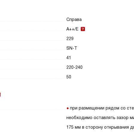
Справа
A++/E
229
SN-T
41
220-240
50
И
при размещении рядом со ст
необходимо оставлять зазор м
175 мм в сторону открывания д