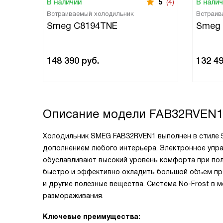
В наличии
5
(4)
В нали
Встраиваемый холодильник
Встраив
Smeg C8194TNE
Smeg
148 390
руб.
132 4
Описание модели
FAB32RVEN1
Холодильник SMEG FAB32RVEN1 выполнен в стиле
дополнением любого интерьера. Электронное упра
обуславливают высокий уровень комфорта при по
быстро и эффективно охладить большой объем прод
и другие полезные вещества. Система
No-Frost
в м
размораживания.
Ключевые преимущества: