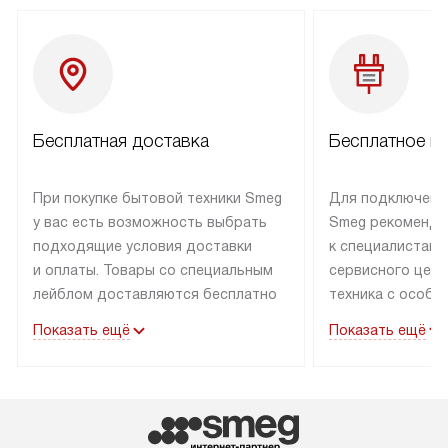
Бесплатная доставка
Бесплатное п
При покупке бытовой техники Smeg
Для подключени
у вас есть возможность выбрать
Smeg рекоменду
подходящие условия доставки
к специалистам 
и оплаты. Товары со специальным
сервисного цент
лейблом доставляются бесплатно
техника с особы
по Москве в пределах МКАД
подключается б
Показать ещё
Показать ещё
до подъезда. Доставка за пределы
коммуникациям. 
МКАД оплачивается
за пределы МКА
дополнительно. Товар, имеющий
взиматься допол
маркировку «в наличии», может
Готовые коммун
быть отправлен покупателю
предполагают н