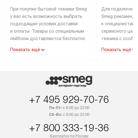
При покупке бытовой техники Smeg
Для подключени
у вас есть возможность выбрать
Smeg рекоменду
подходящие условия доставки
к специалистам 
и оплаты. Товары со специальным
сервисного цент
лейблом доставляются бесплатно
техника с особы
по Москве в пределах МКАД
подключается б
Показать ещё
Показать ещё
до подъезда. Доставка за пределы
коммуникациям. 
МКАД оплачивается
за пределы МКА
дополнительно. Товар, имеющий
взиматься допол
маркировку «в наличии», может
Готовые коммун
быть отправлен покупателю
предполагают н
в течение трех дней. Доставка
установленной р
+7 495 929-70-76
в Санкт-Петербург и другие
подключения к 
регионы осуществляется через
и канализации в
Пн-Пт:
с 8:00 до 22:00
транспортные компании. После
от типа техники
Сб-Вс:
с 9:00 до 22:00
100% предоплаты мы бесплатно
дополнительных 
+7 800 333-19-36
доставляем заказ до офиса
определяется в 
транспортной компании в Москве.
с прайс-листом 
Бесплатно по России