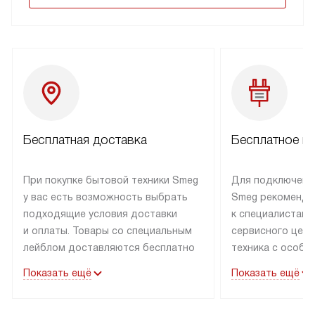
Бесплатная доставка
Бесплатное п
При покупке бытовой техники Smeg
Для подключени
у вас есть возможность выбрать
Smeg рекоменду
подходящие условия доставки
к специалистам 
и оплаты. Товары со специальным
сервисного цент
лейблом доставляются бесплатно
техника с особы
по Москве в пределах МКАД
подключается б
Показать ещё
Показать ещё
до подъезда. Доставка за пределы
коммуникациям. 
МКАД оплачивается
за пределы МКА