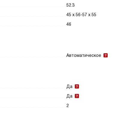
52.3
45 х 56-57 х 55
46
Автоматическое
Да
Да
2