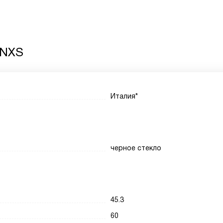
 NXS
Италия*
черное стекло
45.3
60