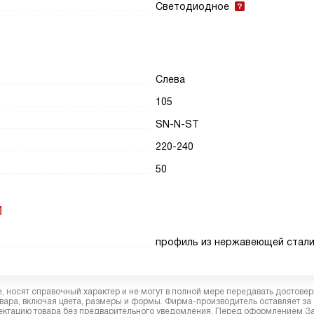
Светодиодное
Слева
105
SN-N-ST
220-240
50
И
профиль из нержавеющей стал
 носят справочный характер и не могут в полной мере передавать достове
вара, включая цвета, размеры и формы. Фирма-производитель оставляет за
лектацию товара без предварительного уведомления. Перед оформлением З