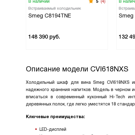
В наличии
5
(4)
В нали
Встраиваемый холодильник
Встраив
Smeg C8194TNE
Smeg
148 390
руб.
132 4
Описание модели
CVI618NXS
Холодильный шкаф для вина Smeg CVI618NXS им
надежного хранения напитков. Модель в черном и
вписаться в современный кухонный Hi-Tech ин
деревянных полок, где легко уместятся 18 стандар
Ключевые преимущества:
LED-дисплей