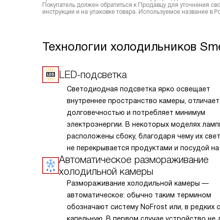
Покупатель должен обратиться к Продавцу для уточнения сво
инструкции и на упаковке товара. Используемое название в Р
Технологии холодильников Sm
LED-подсветка
Светодиодная подсветка ярко освещает
внутреннее пространство камеры, отличает
долговечностью и потребляет минимум
электроэнергии. В некоторых моделях лам
расположены сбоку, благодаря чему их све
не перекрывается продуктами и посудой на 
Автоматическое размораживание
холодильной камеры
Размораживание холодильной камеры —
автоматическое: обычно таким термином
обозначают систему NoFrost или, в редких с
капельную. В первом случае устройство не 