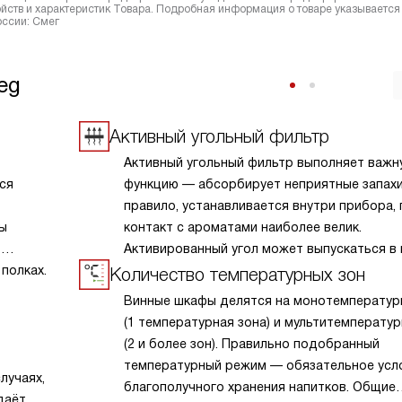
йств и характеристик Товара. Подробная информация о товаре указывается
оссии: Смег
eg
Активный угольный фильтр
Активный угольный фильтр выполняет важн
ся
функцию — абсорбирует неприятные запахи.
правило, устанавливается внутри прибора, 
пы
контакт с ароматами наиболее велик.
т
Активированный угол может выпускаться в
полках.
пластины или же в гранулах. Он запирает за
Количество температурных зон
не давая им вырваться наружу.
Винные шкафы делятся на монотемператур
(1 температурная зона) и мультитемперату
(2 и более зон). Правильно подобранный
температурный режим — обязательное усл
лучаях,
благополучного хранения напитков. Общие
даёт