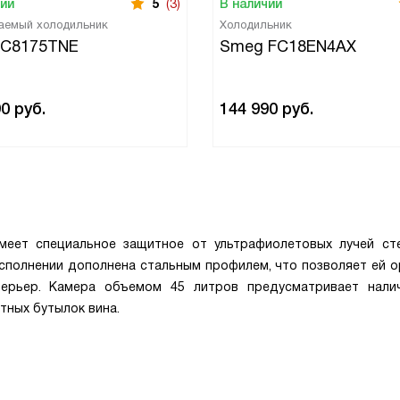
чии
5
(3)
В наличии
аемый холодильник
Холодильник
 C8175TNE
Smeg FC18EN4AX
90
руб.
144 990
руб.
еет специальное защитное от ультрафиолетовых лучей ст
сполнении дополнена стальным профилем, что позволяет ей о
терьер. Камера объемом 45 литров предусматривает нали
тных бутылок вина.