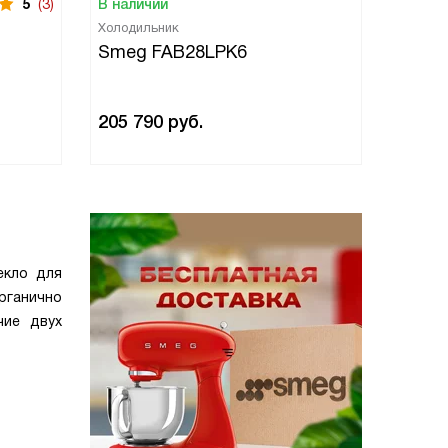
5
(3)
В наличии
В нали
Холодильник
Холоди
Smeg FAB28LPK6
Smeg
205 790
руб.
205 7
екло для
рганично
чие двух