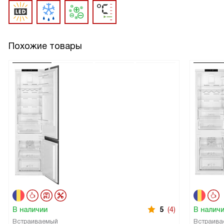
Похожие товары
В наличии
5
(4)
В налич
Встраиваемый
Встраива