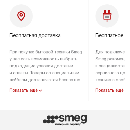
Бесплатная доставка
Бесплатное п
При покупке бытовой техники Smeg
Для подключени
у вас есть возможность выбрать
Smeg рекоменду
подходящие условия доставки
к специалистам 
и оплаты. Товары со специальным
сервисного цент
лейблом доставляются бесплатно
техника с особы
по Москве в пределах МКАД
подключается б
Показать ещё
Показать ещё
до подъезда. Доставка за пределы
коммуникациям. 
МКАД оплачивается
за пределы МКА
дополнительно. Товар, имеющий
взиматься допол
маркировку «в наличии», может
Готовые коммун
быть отправлен покупателю
предполагают н
в течение трех дней. Доставка
установленной р