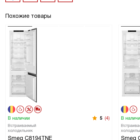
Похожие товары
В наличии
5
(4)
В налич
Встраиваемый
Встраива
холодильник
холодиль
Smeg C8194TNE
Smeg 