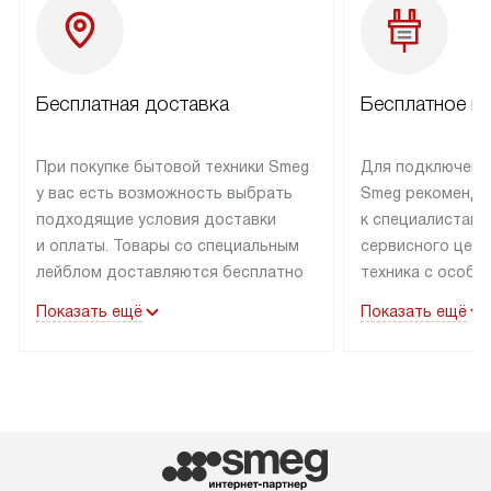
Бесплатная доставка
Бесплатное п
При покупке бытовой техники Smeg
Для подключени
у вас есть возможность выбрать
Smeg рекоменду
подходящие условия доставки
к специалистам 
и оплаты. Товары со специальным
сервисного цент
лейблом доставляются бесплатно
техника с особы
по Москве в пределах МКАД
подключается б
Показать ещё
Показать ещё
до подъезда. Доставка за пределы
коммуникациям. 
МКАД оплачивается
за пределы МКА
дополнительно. Товар, имеющий
взиматься допол
маркировку «в наличии», может
Готовые коммун
быть отправлен покупателю
предполагают н
в течение трех дней. Доставка
установленной р
в Санкт-Петербург и другие
подключения к 