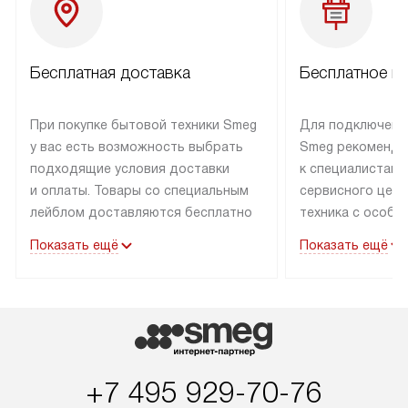
Бесплатная доставка
Бесплатное п
При покупке бытовой техники Smeg
Для подключени
у вас есть возможность выбрать
Smeg рекоменду
подходящие условия доставки
к специалистам 
и оплаты. Товары со специальным
сервисного цент
лейблом доставляются бесплатно
техника с особы
по Москве в пределах МКАД
подключается б
Показать ещё
Показать ещё
до подъезда. Доставка за пределы
коммуникациям. 
МКАД оплачивается
за пределы МКА
дополнительно. Товар, имеющий
взиматься допол
маркировку «в наличии», может
Готовые коммун
быть отправлен покупателю
предполагают н
в течение трех дней. Доставка
установленной р
+7 495 929-70-76
в Санкт-Петербург и другие
подключения к 