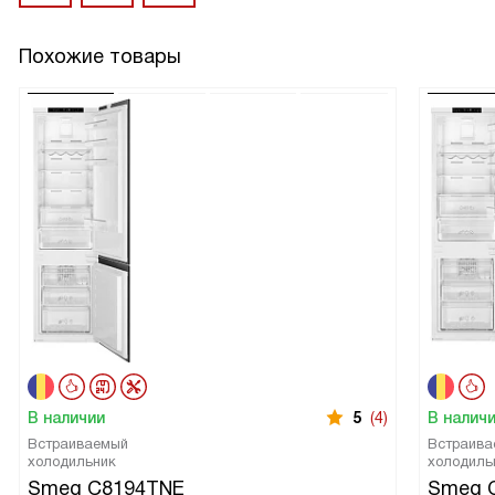
Похожие товары
В наличии
5
(4)
В налич
Встраиваемый
Встраива
холодильник
холодиль
Smeg C8194TNE
Smeg 