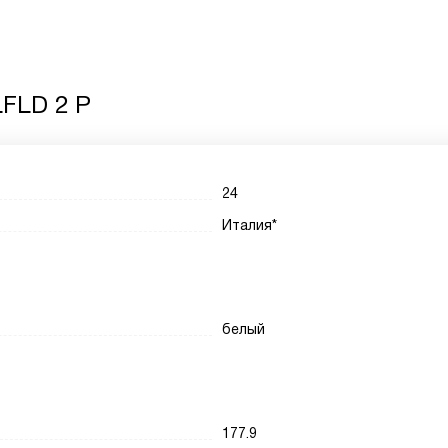
LFLD 2 P
24
Италия*
белый
177.9