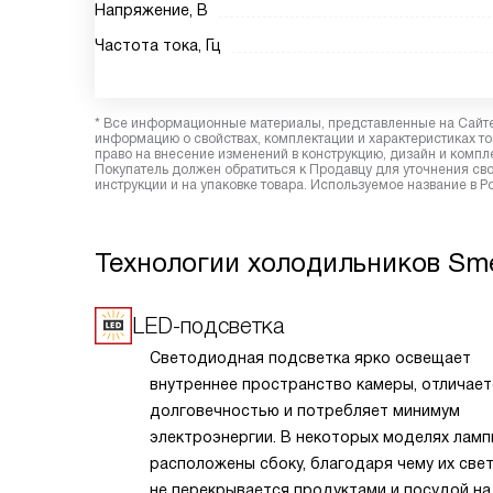
Напряжение, В
Частота тока, Гц
* Все информационные материалы, представленные на Сайте,
информацию о свойствах, комплектации и характеристиках то
право на внесение изменений в конструкцию, дизайн и комп
Покупатель должен обратиться к Продавцу для уточнения сво
инструкции и на упаковке товара. Используемое название в Р
Технологии холодильников Sm
LED-подсветка
Светодиодная подсветка ярко освещает
внутреннее пространство камеры, отличает
долговечностью и потребляет минимум
электроэнергии. В некоторых моделях лам
расположены сбоку, благодаря чему их све
не перекрывается продуктами и посудой на 