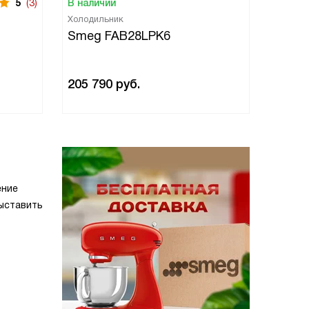
5
(3)
В наличии
В нали
Холодильник
Холоди
Smeg FAB28LPK6
Smeg
205 790
руб.
205 7
ение
ыставить