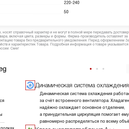
220-240
50
 носят справочный характер и не могут в полной мере передавать достове
вара, включая цвета, размеры и формы. Фирма-производитель оставляет за
лектацию товара без предварительного уведомления. Перед оформлением З
йств и характеристик Товара. Подробная информация о товаре указывается
оссии: Смег
eg
Динамическая система охлаждения
Динамическая система охлаждения работа
ся
за счёт встроенного вентилятора. Хладаге
надёжно охлаждает основное отделение,
пы
а принудительная циркуляция помогает ему
т
равномерно распределяться по всему объ
полках.
камеры. Также постоянное движение возду