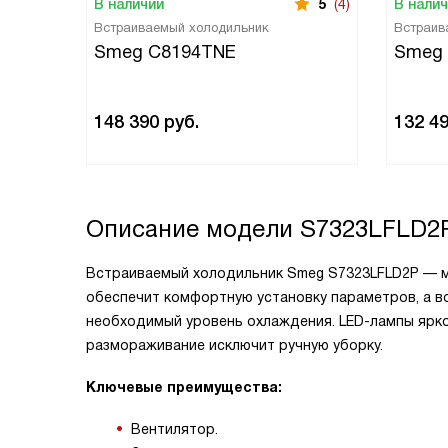
В наличии
5
(4)
В нали
Встраиваемый холодильник
Встраив
Smeg C8194TNE
Smeg
148 390
руб.
132 4
Описание модели
S7323LFLD2
Встраиваемый холодильник Smeg S7323LFLD2P — м
обеспечит комфортную установку параметров, а в
необходимый уровень охлаждения. LED-лампы ярко 
размораживание исключит ручную уборку.
Ключевые преимущества:
Вентилятор.