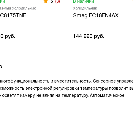
чии
5
(3)
В наличии
аемый холодильник
Холодильник
 C8175TNE
Smeg FC18EN4AX
90
руб.
144 990
руб.
P
ногофункциональность и вместительность. Сенсорное управл
озможность электронной регулировки температуры позволит в
осветят камеру, не влияя на температуру. Автоматическое