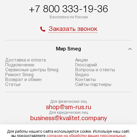
100% предоплаты мы бесплатно
дополнительных 
+7 800 333-19-36
доставляем заказ до офиса
определяется в 
транспортной компании в Москве.
с прайс-листом 
Бесплатно по России
Пожалуйста, уточняйте условия
доступным на са
Заказать звонок
доставки у менеджера при
«Подключение».
оформлении заказа.
Стандартный мо
Мир Smeg
В день, согласованный с вами,
в себя снятие уп
служба доставки привезет
и транспортиров
Доставка и оплата
Акции
упакованный товар до подъезда.
при необходимо
Подключение
Глоссарий
Сервисные центры Smeg
Вопросы и ответы
Если вам необходимо доставить
отдельных часте
Ремонт Smeg
Видео
покупку до двери вашей квартиры
устанавливается
Возврат и обмен
Контакты
Статьи
Сайты-партнеры
или места установки, пожалуйста,
подготовленное
предварительно согласуйте это
по уровню и под
с менеджером. За эту услугу будет
существующим к
Для физических лиц
shop@sm-rus.ru
взиматься дополнительная плата.
После этого пр
Для юридических лиц
Обратите внимание на размеры
запуск и краткая
business@kvalitet.company
товара: например, если габариты
по использовани
холодильника не позволяют
монтаж не включ
Для работы нашего сайта используются cookie. Используя наш сайт,
НАПИСАТЬ РУКОВОДСТВУ
вы предоставляете
согласие на обработку ваших персональных