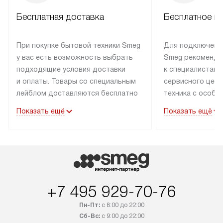
Бесплатная доставка
Бесплатное п
При покупке бытовой техники Smeg
Для подключени
у вас есть возможность выбрать
Smeg рекоменду
подходящие условия доставки
к специалистам 
и оплаты. Товары со специальным
сервисного цент
лейблом доставляются бесплатно
техника с особы
по Москве в пределах МКАД
подключается б
Показать ещё
Показать ещё
до подъезда. Доставка за пределы
коммуникациям. 
МКАД оплачивается
за пределы МКА
дополнительно. Товар, имеющий
взиматься допол
маркировку «в наличии», может
Готовые коммун
быть отправлен покупателю
предполагают н
в течение трех дней. Доставка
установленной р
+7 495 929-70-76
в Санкт-Петербург и другие
подключения к 
регионы осуществляется через
и канализации в
Пн-Пт:
с 8:00 до 22:00
транспортные компании. После
от типа техники
Сб-Вс:
с 9:00 до 22:00