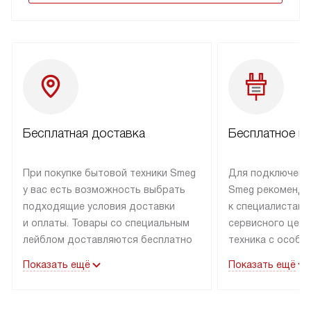
Бесплатная доставка
Бесплатное п
При покупке бытовой техники Smeg
Для подключени
у вас есть возможность выбрать
Smeg рекоменду
подходящие условия доставки
к специалистам 
и оплаты. Товары со специальным
сервисного цент
лейблом доставляются бесплатно
техника с особы
по Москве в пределах МКАД
подключается б
Показать ещё
Показать ещё
до подъезда. Доставка за пределы
коммуникациям. 
МКАД оплачивается
за пределы МКА
дополнительно. Товар, имеющий
взиматься допол