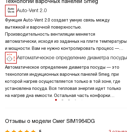
Технологии варочных панелей Smeg
Auto-Vent 2.0
Функция Auto-Vent 2.0 создает умную связь между
вытяжкой и варочной поверхностью.
Производительность вентиляции меняется
автоматически, исходя из заданных на плите температуры
и мощности. Вам не нужно контролировать процесс —
техника сама подбирает нужный режим всасывания. Это
Автоматическое определение диаметра посуды
повышает комфорт во время готовки и гарантирует
Автоматическое определение диаметра посуды — это
эффективное удаление запахов.
технология индукционных варочных панелей Smeg, при
которой нагрев осуществляется только в той зоне, где
установлена посуда. Вся тепловая энергия идет только
на нагрев дна емкости. Остальная часть конфорки
остается холодной, как только вы убираете посуду,
конфорка отключается.
Отзывы о модели Смег SIM1964DG
5
3 отзыва