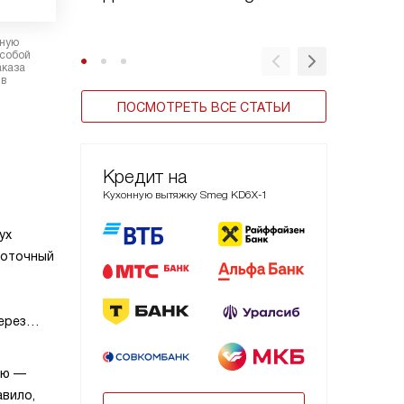
Smeg
рную
 собой
аказа
 в
ПОСМОТРЕТЬ ВСЕ СТАТЬИ
Кредит на
Кухонную вытяжку Smeg KD6X-1
ух
роточный
ерез
я в
ию —
хни.
авило,