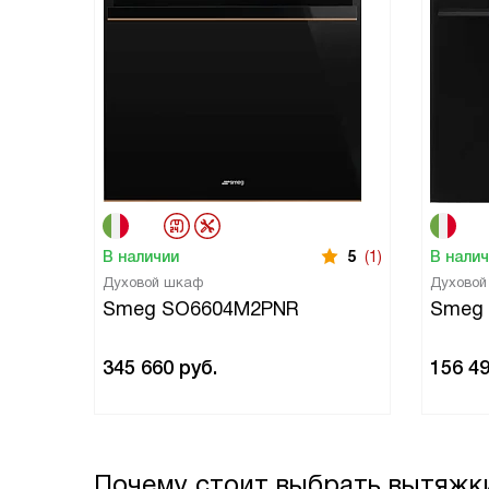
В наличии
5
(1)
В нали
Духовой шкаф
Духово
Smeg SO6604M2PNR
Smeg
345 660
руб.
156 4
Почему стоит выбрать вытяжк