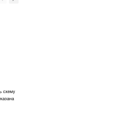
Угольный фильтр
ь схему
указана