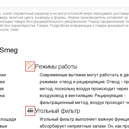
 носят справочный характер и не могут в полной мере передавать достове
вара, включая цвета, размеры и формы. Фирма-производитель оставляет за
лектацию товара без предварительного уведомления. Перед оформлением З
йств и характеристик Товара. Подробная информация о товаре указывается
оссии: Смег
 Smeg
Режимы работы
жки
Современные вытяжки могут работать в дв
пке
режимах: отвод и рециркуляция. Отвод – п
ая
метод, поскольку воздух происходит через
ана
воздуховод в вентиляцию. Рециркуляция -
фильтрационный метод, воздух проходит ч
систему фильтров после чего возвращаетс
Угольный фильтр
помещение. Рециркуляцию рекомендуется
площади
Угольный фильтр выполняет важную функц
применять при небольшой загруженности ку
евые
абсорбирует неприятные запахи. Он, как пр