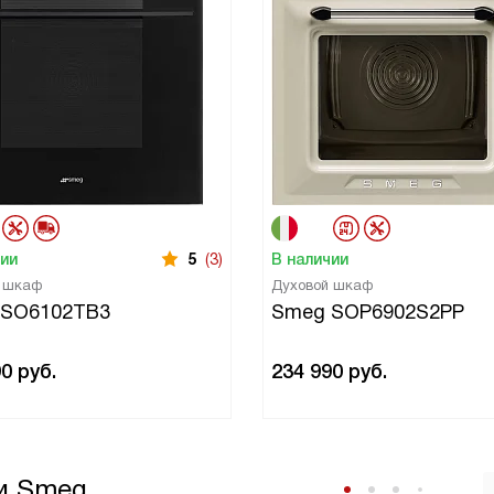
чии
5
(3)
В наличии
й шкаф
Духовой шкаф
 SO6102TB3
Smeg SOP6902S2PP
90
руб.
234 990
руб.
и Smeg