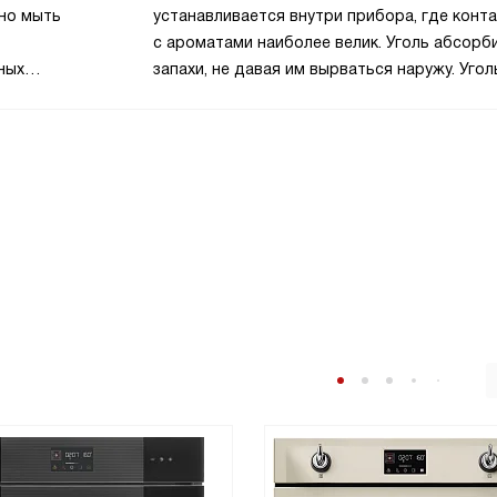
жно мыть
устанавливается внутри прибора, где конта
с ароматами наиболее велик. Уголь абсорб
ных
запахи, не давая им вырваться наружу. Уго
Если
фильтр может поставляться в комплекте и
один
приобретаться отдельно.
ся два.