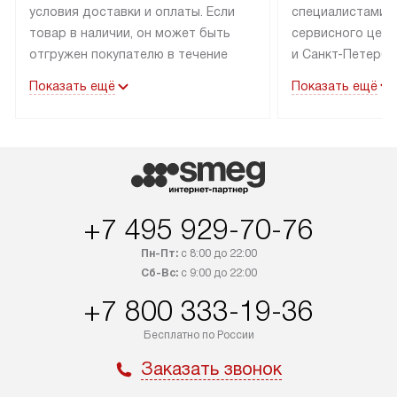
условия доставки и оплаты. Если
специалистами 
товар в наличии, он может быть
сервисного цент
отгружен покупателю в течение
и Санкт-Петербу
трех дней. Техника со специальным
со специальным
Показать ещё
Показать ещё
лейблом доставляется бесплатно
подключается бе
по Москве.
В стандартную у
Выезд за МКАД оплачивается
не входят: выез
дополнительно. Возможна
и КАД, расходны
доставка товаров по России.
доработка или 
коммуникаций дл
+7 495 929-70-76
навешивание фа
Пн-Пт:
с 8:00 до 22:00
Сб-Вс:
с 9:00 до 22:00
+7 800 333-19-36
Бесплатно по России
Заказать звонок