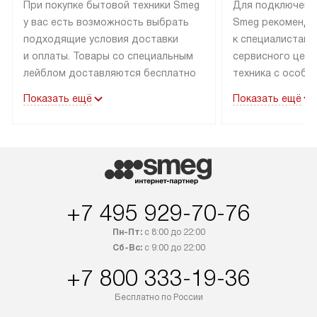
При покупке бытовой техники Smeg
Для подключени
у вас есть возможность выбрать
Smeg рекоменду
подходящие условия доставки
к специалистам 
и оплаты. Товары со специальным
сервисного цент
лейблом доставляются бесплатно
техника с особы
по Москве в пределах МКАД
подключается б
Показать ещё
Показать ещё
до подъезда. Доставка за пределы
коммуникациям. 
МКАД оплачивается
за пределы МКА
дополнительно. Товар, имеющий
взиматься допол
маркировку «в наличии», может
Готовые коммун
быть отправлен покупателю
предполагают н
в течение трех дней. Доставка
установленной р
+7 495 929-70-76
в Санкт-Петербург и другие
подключения к 
регионы осуществляется через
и канализации в
Пн-Пт:
с 8:00 до 22:00
транспортные компании. После
от типа техники
Сб-Вс:
с 9:00 до 22:00
100% предоплаты мы бесплатно
дополнительных 
+7 800 333-19-36
доставляем заказ до офиса
определяется в 
транспортной компании в Москве.
с прайс-листом 
Бесплатно по России
Пожалуйста, уточняйте условия
доступным на са