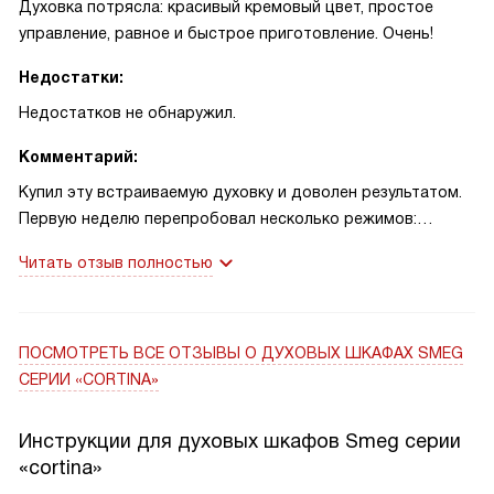
Духовка потрясла: красивый кремовый цвет, простое
электричество без потери качества.
управление, равное и быстрое приготовление. Очень!
Недостатки:
Недостатков не обнаружил.
Комментарий:
Купил эту встраиваемую духовку и доволен результатом.
Первую неделю перепробовал несколько режимов:
простая запечённая курица с хрустящей коркой
Читать отзыв полностью
получилась ровной и сочной; температура держится
стабильно. Однажды поздно вернулся с дачи и поставил
пирог на таймер — звук вовремя напомнил о готовности.
После большой выпечки включил пиролиз и нагар ушёл без
ПОСМОТРЕТЬ ВСЕ ОТЗЫВЫ
О ДУХОВЫХ ШКАФАХ SMEG
усилий, эмаль отмывается легко. Печь быстро выходит на
СЕРИИ «CORTINA»
температуру и прогревает равномерно, что важно при
выпечке теста. Кремовый цвет с латунной фурнитурой
Инструкции для духовых шкафов Smeg серии
украсил кухню. Поворотные переключатели удобны,
«cortina»
галогенный свет даёт хорошую видимость, дверь со