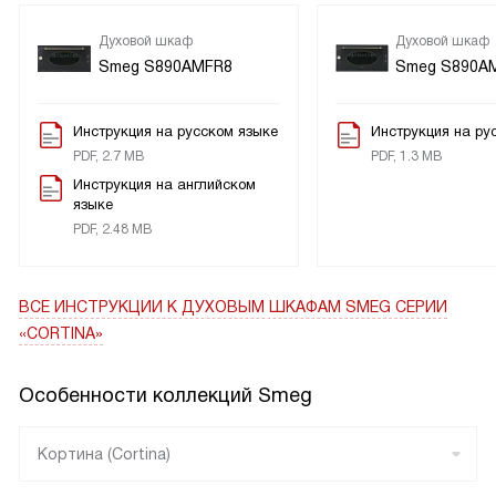
съёмным внутренним стеклом проще чистится. Объём
хватает на семейные ужины, режимы с конвекцией и
Духовой шкаф
Духовой шкаф
Smeg S890AMFR8
Smeg S890A
грилем экономят время. Кабель без вилки — учтите при
подключении. Пользуюсь с удовольствием!
Инструкция на русском языке
Инструкция на ру
PDF, 2.7 MB
PDF, 1.3 MB
Инструкция на английском
языке
PDF, 2.48 MB
ВСЕ ИНСТРУКЦИИ
К ДУХОВЫМ ШКАФАМ SMEG СЕРИИ
«CORTINA»
Особенности коллекций Smeg
Кортина (Cortina)