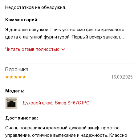
Недостатков не обнаружил.
Комментарий:
Я доволен покупкой. Печь уютно смотрится кремового
цвета с латунной фурнитурой. Первый вечер запекал
гуляш для семьи — мясо получилось равномерно и
Читать отзыв полностью
сочное, гости похвалили. На следующий день быстро
разогрел пиццу благодаря быстрому предварительному
разогреву и таймеру с сигналом, сэкономило время! После
Вероника
жарки эмаль легко протер — уход простой. Управление
16.09.2025
понятное, ручки удобны.
Модель:
Духовой шкаф Smeg SF67C1PO
Достоинства:
Очень понравился кремовый духовой шкаф: простое
управление, отличное выпекание и надежность. Классно