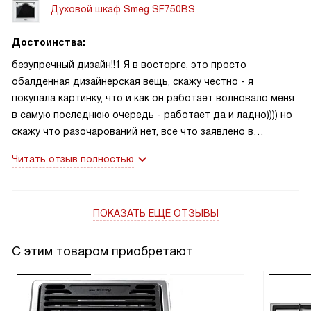
Духовой шкаф Smeg SF750BS
Достоинства:
безупречный дизайн!!1 Я в восторге, это просто
обалденная дизайнерская вещь, скажу честно - я
покупала картинку, что и как он работает волновало меня
в самую последнюю очередь - работает да и ладно)))) но
скажу что разочарований нет, все что заявлено в
функциях все есть) но вы видели дизайн!? Божечки, это
Читать отзыв полностью
нечто! В моей бело-жемчужной кухне духовка стоит
идеально, и без нее бы кухня не была бы такой крутой)
ПОКАЗАТЬ ЕЩЁ ОТЗЫВЫ
С этим товаром приобретают