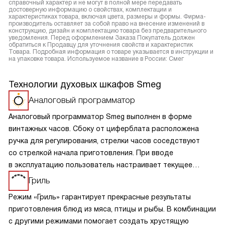
справочный характер и не могут в полной мере передавать
достоверную информацию о свойствах, комплектации и
характеристиках товара, включая цвета, размеры и формы. Фирма-
производитель оставляет за собой право на внесение изменений в
конструкцию, дизайн и комплектацию товара без предварительного
уведомления. Перед оформлением Заказа Покупатель должен
обратиться к Продавцу для уточнения свойств и характеристик
Товара. Подробная информация о товаре указывается в инструкции и
на упаковке товара. Используемое название в России: Смег
Технологии духовых шкафов Smeg
Аналоговый программатор
Аналоговый программатор Smeg выполнен в форме
винтажных часов. Сбоку от циферблата расположена
ручка для регулирования, стрелки часов соседствуют
со стрелкой начала приготовления. При вводе
в эксплуатацию пользователь настраивает текущее
время, а при необходимости — таймер. По истечении
Гриль
установленного времени все нагревательные элементы
Режим «Гриль» гарантирует прекрасные результаты
отключаются и срабатывает звуковой сигнал. Звуковой
приготовления блюд из мяса, птицы и рыбы. В комбинации
сигнал можно отключить.
с другими режимами помогает создать хрустящую