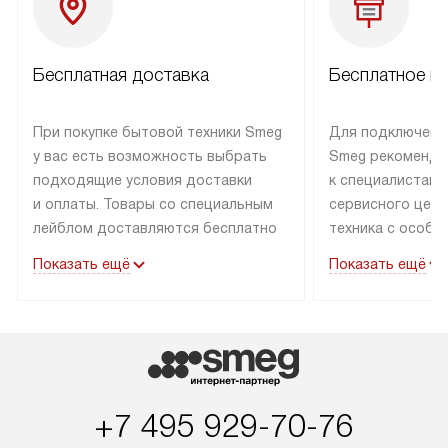
Бесплатная доставка
Бесплатное п
При покупке бытовой техники Smeg
Для подключени
у вас есть возможность выбрать
Smeg рекоменду
подходящие условия доставки
к специалистам 
и оплаты. Товары со специальным
сервисного цент
лейблом доставляются бесплатно
техника с особы
по Москве в пределах МКАД
подключается б
Показать ещё
Показать ещё
до подъезда. Доставка за пределы
коммуникациям. 
МКАД оплачивается
за пределы МКА
дополнительно. Товар, имеющий
взиматься допол
маркировку «в наличии», может
Готовые коммун
быть отправлен покупателю
предполагают н
в течение трех дней. Доставка
установленной р
+7 495 929-70-76
в Санкт-Петербург и другие
подключения к 
регионы осуществляется через
и канализации в