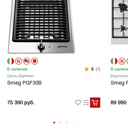
В наличии
5
(1)
В налич
Гриль-барбекю
Варочная
Smeg PGF30B
Smeg 
75 390
руб.
89 990