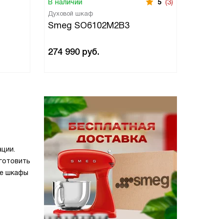
В наличии
5
(3)
В нали
Духовой шкаф
Духово
Smeg SO6102M2B3
Smeg
274 990
руб.
274 9
ации.
готовить
ые шкафы