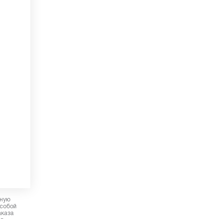
рную
 собой
аказа