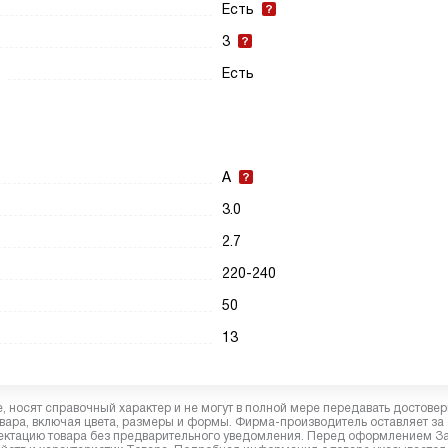
Есть
3
Есть
A
3.0
2.7
220-240
50
13
 носят справочный характер и не могут в полной мере передавать достове
вара, включая цвета, размеры и формы. Фирма-производитель оставляет за
лектацию товара без предварительного уведомления. Перед оформлением З