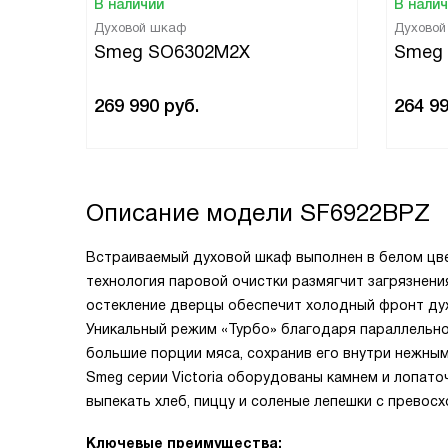
В наличии
В нали
Духовой шкаф
Духово
Smeg SO6302M2X
Smeg
269 990
руб.
264 9
Описание модели
SF6922BPZ
Встраиваемый духовой шкаф выполнен в белом цве
технология паровой очистки размягчит загрязнени
остекление дверцы обеспечит холодный фронт дух
Уникальный режим «Турбо» благодаря параллельно
большие порции мяса, сохранив его внутри нежным
Smeg серии Victoria оборудованы камнем и лопато
выпекать хлеб, пиццу и соленые лепешки с превос
Ключевые преимущества: