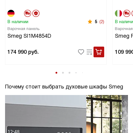
В наличии
5
(2)
В налич
Варочная панель
Варочная
Smeg SI1M4854D
Smeg 
174 990
руб.
109 99
Почему стоит выбрать духовые шкафы Smeg