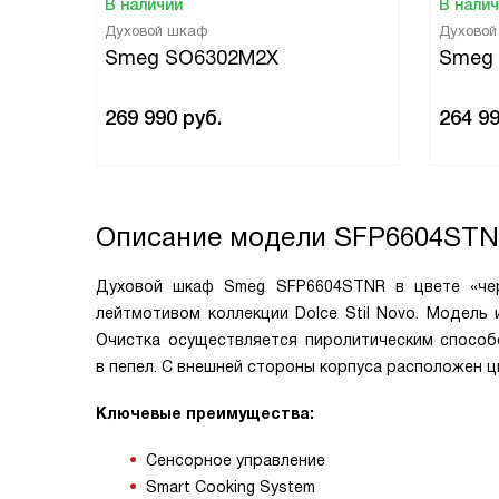
В наличии
В нали
Духовой шкаф
Духово
Smeg SO6302M2X
Smeg
269 990
руб.
264 9
Описание модели
SFP6604ST
Духовой шкаф Smeg SFP6604STNR в цвете «чер
лейтмотивом коллекции Dolce Stil Novo. Модель
Очистка осуществляется пиролитическим способ
в пепел. С внешней стороны корпуса расположен ц
Ключевые преимущества:
Сенсорное управление
Smart Cooking System