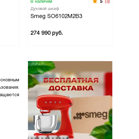
В наличии
5
(3)
В нали
Духовой шкаф
Духово
Smeg SO6102M2B3
Smeg
274 990
руб.
274 9
основным
зования.
ращаются