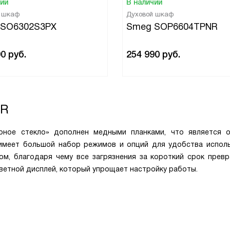
чии
В наличии
й шкаф
Духовой шкаф
 SO6302S3PX
Smeg SOP6604TPNR
90
руб.
254 990
руб.
NR
ное стекло» дополнен медными планками, что является 
 имеет большой набор режимов и опций для удобства исполь
ом, благодаря чему все загрязнения за короткий срок прев
ветной дисплей, который упрощает настройку работы.