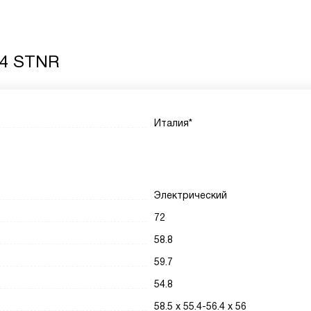
04 STNR
Италия*
Электрический
72
58.8
59.7
54.8
58.5 х 55.4-56.4 х 56