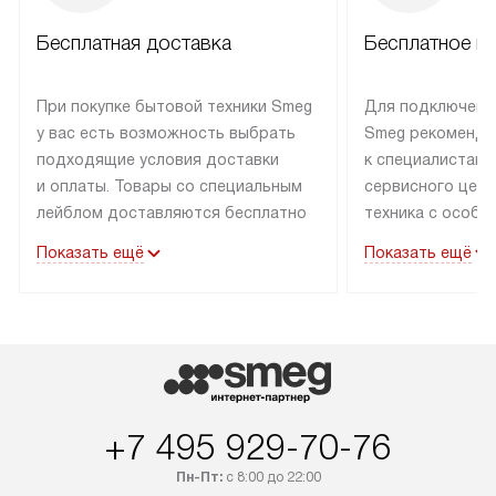
Бесплатная доставка
Бесплатное п
При покупке бытовой техники Smeg
Для подключени
у вас есть возможность выбрать
Smeg рекоменду
подходящие условия доставки
к специалистам 
и оплаты. Товары со специальным
сервисного цент
лейблом доставляются бесплатно
техника с особы
по Москве в пределах МКАД
подключается б
Показать ещё
Показать ещё
до подъезда. Доставка за пределы
коммуникациям. 
МКАД оплачивается
за пределы МКА
дополнительно. Товар, имеющий
взиматься допол
маркировку «в наличии», может
Готовые коммун
быть отправлен покупателю
предполагают н
в течение трех дней. Доставка
установленной р
в Санкт-Петербург и другие
подключения к 
+7 495 929-70-76
регионы осуществляется через
и канализации в
транспортные компании. После
от типа техники
Пн-Пт:
с 8:00 до 22:00