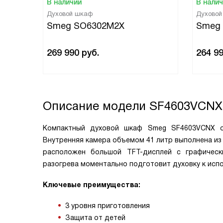
В наличии
В нали
Духовой шкаф
Духово
Smeg SO6302M2X
Smeg
269 990
руб.
264 9
Описание модели
SF4603VCNX
Компактный духовой шкаф Smeg SF4603VCNX о
Внутренняя камера объемом 41 литр выполнена из 
расположен большой TFT-дисплей с графическ
разогрева моментально подготовит духовку к исп
Ключевые преимущества:
3 уровня приготовления
Защита от детей