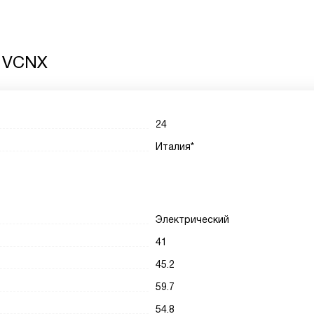
 VCNX
24
Италия*
Электрический
41
45.2
59.7
54.8