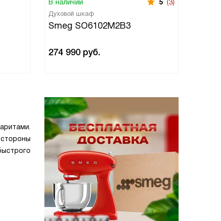
В наличии
5
(3)
В нали
Духовой шкаф
Духово
Smeg SO6102M2B3
Smeg
274 990
руб.
274 9
аритами.
й стороны
быстрого