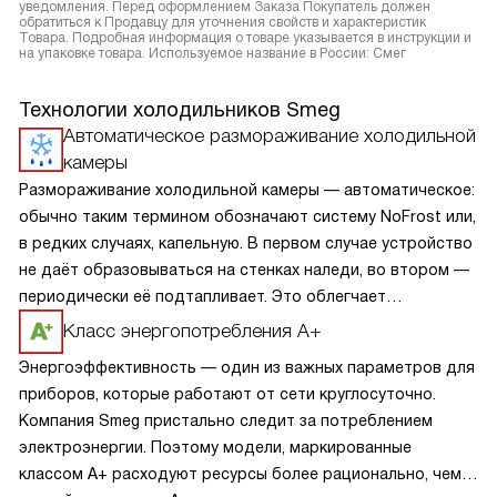
уведомления. Перед оформлением Заказа Покупатель должен
обратиться к Продавцу для уточнения свойств и характеристик
Товара. Подробная информация о товаре указывается в инструкции и
на упаковке товара. Используемое название в России: Смег
Технологии холодильников Smeg
Автоматическое размораживание холодильной
камеры
Размораживание холодильной камеры — автоматическое:
обычно таким термином обозначают систему NoFrost или,
в редких случаях, капельную. В первом случае устройство
не даёт образовываться на стенках наледи, во втором —
периодически её подтапливает. Это облегчает
эксплуатацию.
Класс энергопотребления А+
Энергоэффективность — один из важных параметров для
приборов, которые работают от сети круглосуточно.
Компания Smeg пристально следит за потреблением
электроэнергии. Поэтому модели, маркированные
классом A+ расходуют ресурсы более рационально, чем