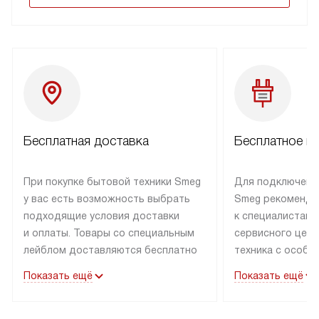
Бесплатная доставка
Бесплатное п
При покупке бытовой техники Smeg
Для подключени
у вас есть возможность выбрать
Smeg рекоменду
подходящие условия доставки
к специалистам 
и оплаты. Товары со специальным
сервисного цент
лейблом доставляются бесплатно
техника с особы
по Москве в пределах МКАД
подключается б
Показать ещё
Показать ещё
до подъезда. Доставка за пределы
коммуникациям. 
МКАД оплачивается
за пределы МКА
дополнительно. Товар, имеющий
взиматься допол