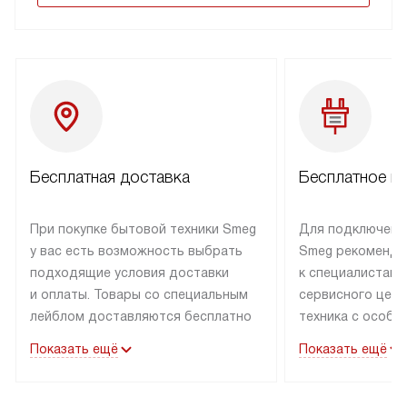
Бесплатная доставка
Бесплатное п
При покупке бытовой техники Smeg
Для подключени
у вас есть возможность выбрать
Smeg рекоменду
подходящие условия доставки
к специалистам 
и оплаты. Товары со специальным
сервисного цент
лейблом доставляются бесплатно
техника с особы
по Москве в пределах МКАД
подключается б
Показать ещё
Показать ещё
до подъезда. Доставка за пределы
коммуникациям. 
МКАД оплачивается
за пределы МКА
дополнительно. Товар, имеющий
взиматься допол