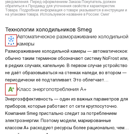
уведомления. Перед оформлением Заказа Покупатель должен
обратиться к Продавцу для уточнения свойств и характеристик
Товара. Подробная информация о товаре указывается в инструкции и
на упаковке товара. Используемое название в России: Смег
Технологии холодильников Smeg
Автоматическое размораживание холодильной
камеры
Размораживание холодильной камеры — автоматическое:
обычно таким термином обозначают систему NoFrost или,
в редких случаях, капельную. В первом случае устройство
не даёт образовываться на стенках наледи, во втором —
периодически её подтапливает. Это облегчает
эксплуатацию.
Класс энергопотребления А+
Энергоэффективность — один из важных параметров для
приборов, которые работают от сети круглосуточно.
Компания Smeg пристально следит за потреблением
электроэнергии. Поэтому модели, маркированные
классом A+ расходуют ресурсы более рационально, чем