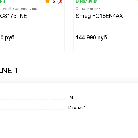
чии
5
(3)
В наличии
аемый холодильник
Холодильник
 C8175TNE
Smeg FC18EN4AX
90
руб.
144 990
руб.
LNE 1
24
Италия*