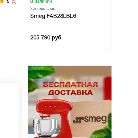
5
(3)
В наличии
В нали
Холодильник
Холоди
Smeg FAB28LBL6
Smeg
205 790
руб.
205 7