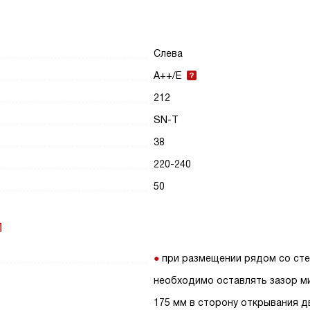
Слева
A++/E
212
SN-T
38
220-240
50
И
при размещении рядом со ст
необходимо оставлять зазор м
175 мм в сторону открывания д