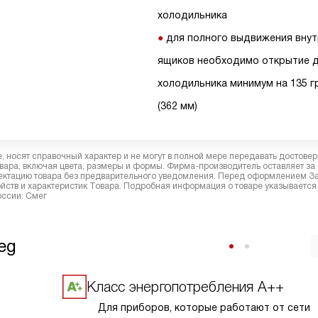
холодильника
для полного выдвижения внут
ящиков необходимо открытие 
холодильника минимум на 135 г
(362 мм)
 носят справочный характер и не могут в полной мере передавать достове
вара, включая цвета, размеры и формы. Фирма-производитель оставляет за
лектацию товара без предварительного уведомления. Перед оформлением З
йств и характеристик Товара. Подробная информация о товаре указывается
оссии: Смег
eg
Класс энергопотребления А++
Для приборов, которые работают от сети