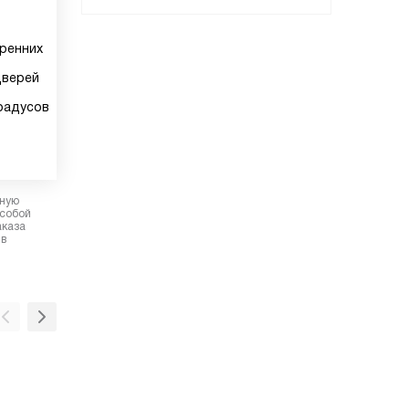
ренних
дверей
радусов
рную
 собой
аказа
 в
Полки из закалённого стекла
Полки из закалённого стекла хорошо проп